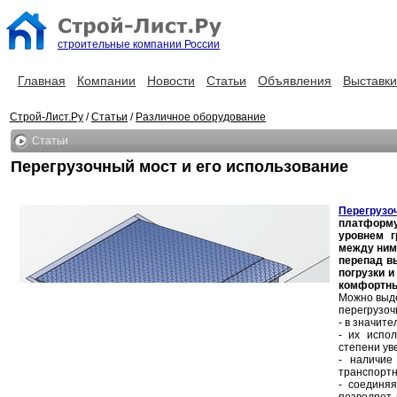
строительные компании России
Главная
Компании
Новости
Статьи
Объявления
Выставки
Строй-Лист.Ру
/
Статьи
/
Различное оборудование
Статьи
Перегрузочный мост и его использование
Перегрузо
платформу
уровнем г
между ним
перепад в
погрузки и
комфортны
Можно выд
перегрузоч
- в значит
- их испо
степени ув
- наличие
транспортн
- соединяя