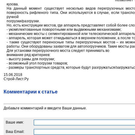
позволяет 
кузова.
На данный момент существует несколько видов перегрузочных мосто
поверхность рифленого типа. Они используются в случае, если транспо
ручной
погрузки/разгрузки.
Но, есть конструкции мостов, где аппарель представляет собой более сл
- укомплектованные поворотными или выдвижными механизмами;
- механические мосты с сегментированной или телескопической аппарел
- аппарель, которая может откидываться в верхнем положении, а после т
- также существуют переносные типы перегрузочных мостов – их можно
работы. Они оборудованы захватом для автопогрузчиков. Такие мосты р
Для установки перегрузочного моста следует принимать во
внимание ряд критериев:
- высоту рамы для погрузки;
- возможный угол погрузки товаров;
- размеры транспортных средств, которые будут разгружаться/загружатьс
15.06.2018
Строй-Лист.Ру
Комментарии к статье
Добавьте комментарий и введите Ваши данные.
Ваше имя:
Ваш Email: