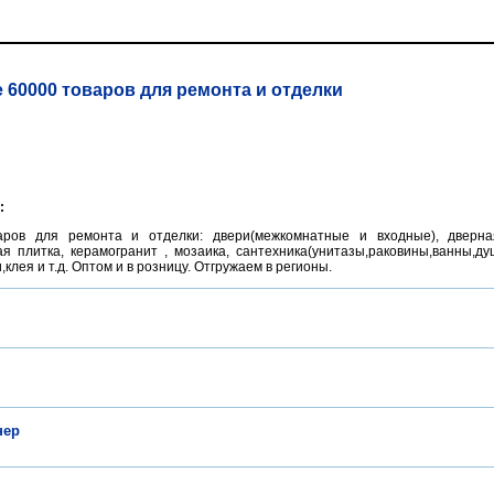
 60000 товаров для ремонта и отделки
:
ров для ремонта и отделки: двери(межкомнатные и входные), дверна
ая плитка, керамогранит , мозаика, сантехника(унитазы,раковины,ванны,д
лея и т.д. Оптом и в розницу. Отгружаем в регионы.
нер