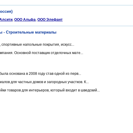
оссия)
Алсити
,
ООО Альфа
,
ООО Элефант
ы - Строительные материалы
спортивные напольные покрытия, искусс...
мпания. Основной поставщик отделочных мате...
ла основана в 2008 году став одной из перв...
лов для частных домов и загородных участков. К...
йки товаров для интерьеров, который входит в шведский...