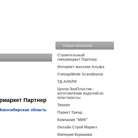
Новые компании
Строительный
гипермаркет Партнер
Интернет-магазин Альфа
CottageMode Scandinavia
ТД-АЛАРИ
Центр-ЭкоПластик -
изготовление изделий из
пластмассы
рмаркет Партнер
Twowin
Новосибирская область
Паркет Тренд
Компания "МИК"
Онлайн Строй Маркет
Империя Керамики