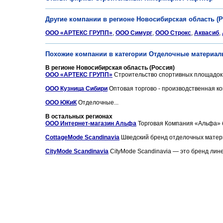
Другие компании в регионе Новосибирская область (Р
ООО «АРТЕКС ГРУПП»
,
ООО Симург
,
ООО Строкс
,
Аквасиб
,
Похожие компании в категории Отделочные материал
В регионе Новосибирская область (Россия)
ООО «АРТЕКС ГРУПП»
Строительство спортивных площадок, 
ООО Кузница Сибири
Оптовая торгово - производственная ко
ООО ЮКиК
Отделочные...
В остальных регионах
ООО Интернет-магазин Альфа
Торговая Компания «Альфа» бы
CottageMode Scandinavia
Шведский бренд отделочных материа
CityMode Scandinavia
CityMode Scandinavia — это бренд лине