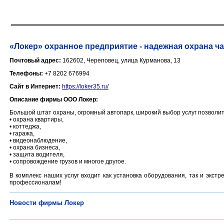
«Локер» охранное предприятие - надежная охрана ч
Почтовый адрес:
162602, Череповец, улица Курманова, 13
Телефоны:
+7 8202 676994
Сайт в Интернет:
https://loker35.ru/
Описание фирмы ООО Локер:
Большой штат охраны, огромный автопарк, широкий выбор услуг позволит
• охрана квартиры,
• коттеджа,
• гаража,
• видеонаблюдение,
• охрана бизнеса,
• защита водителя,
• сопровождение грузов и многое другое.
В комплекс наших услуг входит как установка оборудования, так и экст
профессионалам!
Новости фирмы Локер