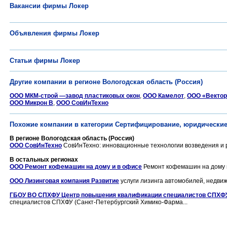
Вакансии фирмы Локер
Объявления фирмы Локер
Статьи фирмы Локер
Другие компании в регионе Вологодская область (Россия)
ООО МКМ-строй —завод пластиковых окон
,
ООО Камелот
,
ООО «Вектор
ООО Микрон В
,
ООО СовИнТехно
Похожие компании в категории Сертифицирование, юридические у
В регионе Вологодская область (Россия)
ООО СовИнТехно
СовИнТехно: инновационные технологии возведения и р
В остальных регионах
ООО Ремонт кофемашин на дому и в офисе
Ремонт кофемашин на дому и 
ООО Лизинговая компания Развитие
услуги лизинга автомобилей, недвиж
ГБОУ ВО СПХФУ Центр повышения квалификации специалистов СПХФУ
специалистов СПХФУ (Санкт-Петербургский Химико-Фарма...