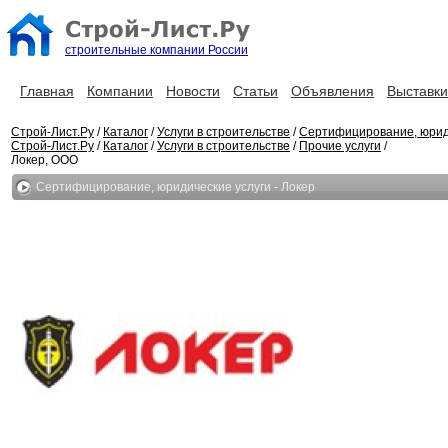
строительные компании России
Главная
Компании
Новости
Статьи
Объявления
Выставки
Строй-Лист.Ру
/
Каталог
/
Услуги в строительстве
/
Сертифицирование, юрид
Строй-Лист.Ру
/
Каталог
/
Услуги в строительстве
/
Прочие услуги
/
Локер, ООО
Сертифицирование, юридические услуги - Локер