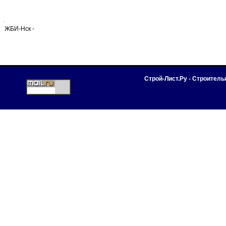
ЖБИ-Нск -
Строй-Лист.Ру - Строител