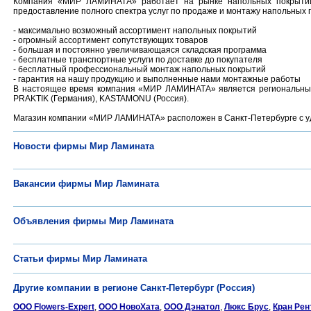
Компания «МИР ЛАМИНАТА» работает на рынке напольных покрытий 
предоставление полного спектра услуг по продаже и монтажу напольных 
- максимально возможный ассортимент напольных покрытий
- огромный ассортимент сопутствующих товаров
- большая и постоянно увеличивающаяся складская программа
- бесплатные транспортные услуги по доставке до покупателя
- бесплатный профессиональный монтаж напольных покрытий
- гарантия на нашу продукцию и выполненные нами монтажные работы
В настоящее время компания «МИР ЛАМИНАТА» является региональным 
PRAKTIK (Германия), KASTAMONU (Россия).
Магазин компании «МИР ЛАМИНАТА» расположен в Санкт-Петербурге с у
Новости фирмы Мир Ламината
Вакансии фирмы Мир Ламината
Объявления фирмы Мир Ламината
Статьи фирмы Мир Ламината
Другие компании в регионе Санкт-Петербург (Россия)
ООО Flowers-Expert
,
ООО НовоХата
,
ООО Дэнатол
,
Люкс Брус
,
Кран Рен