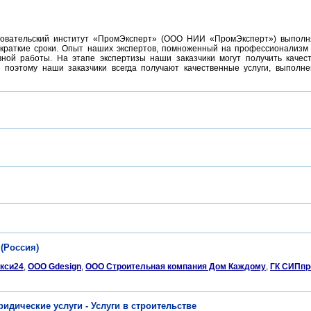
довательский институт «ПромЭксперт» (ООО НИИ «ПромЭксперт») выполня
 краткие сроки. Опыт наших экспертов, помноженный на профессионализм
ной работы. На этапе экспертизы наши заказчики могут получить качес
 поэтому наши заказчики всегда получают качественные услуги, выполн
(Россия)
кси24
,
ООО Gdesign
,
ООО Строительная компания Дом Каждому
,
ГК СИПп
дические услуги - Услуги в строительстве