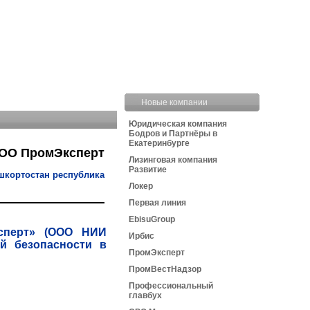
Новые компании
Юридическая компания
Бодров и Партнёры в
Екатеринбурге
ОО ПромЭксперт
Лизинговая компания
Развитие
шкортостан республика
Локер
Первая линия
EbisuGroup
ксперт» (ООО НИИ
Ирбис
й безопасности в
ПромЭксперт
ПромВестНадзор
Профессиональный
главбух