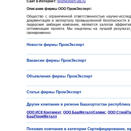
Сайт в Интернет:
promexpert-ufa.ru
Описание фирмы ООО ПромЭксперт:
Общество с ограниченной ответственностью научно-иссле
документации и экспертизу промышленной безопасности в
лидерские амбиции компании, являются залогом эффектив
оптимизации проекта. Мы нацелены на лучший результат,
своевременно.
Новости фирмы ПромЭксперт
Вакансии фирмы ПромЭксперт
Объявления фирмы ПромЭксперт
Статьи фирмы ПромЭксперт
Другие компании в регионе Башкортостан республика 
ООО ИСК Континент
,
ООО БашМеталлСервис
,
ООО СтройТа
БашПромМеталл
Похожие компании в категории Сертифицирование, юри