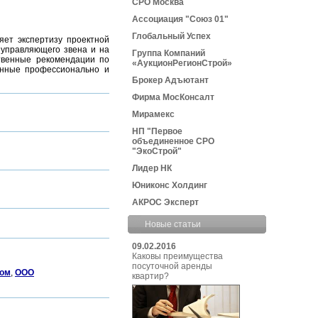
СРО Москва
Ассоциация "Союз 01"
Глобальный Успех
ет экспертизу проектной
 управляющего звена и на
Группа Компаний
твенные рекомендации по
«АукционРегионСтрой»
енные профессионально и
Брокер Адъютант
Фирма МосКонсалт
Мирамекс
НП "Первое
объединенное СРО
"ЭкоСтрой"
Лидер НК
Юниконс Холдинг
АКРОС Эксперт
Новые статьи
09.02.2016
Каковы преимущества
посуточной аренды
ром
,
ООО
квартир?