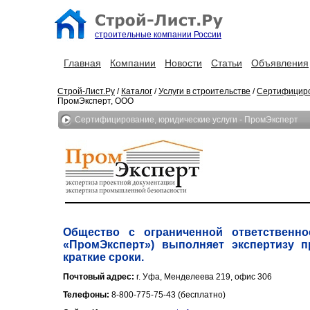
строительные компании России
Главная
Компании
Новости
Статьи
Объявления
Строй-Лист.Ру
/
Каталог
/
Услуги в строительстве
/
Сертифициро
ПромЭксперт, ООО
Сертифицирование, юридические услуги - ПромЭксперт
Общество с ограниченной ответственно
«ПромЭксперт») выполняет экспертизу 
краткие сроки.
Почтовый адрес:
г. Уфа, Менделеева 219, офис 306
Телефоны:
8-800-775-75-43 (бесплатно)