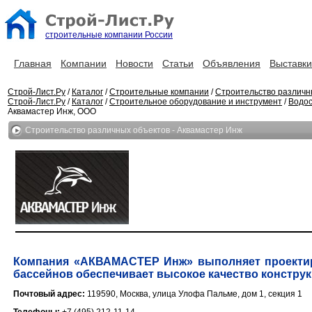
строительные компании России
Главная
Компании
Новости
Статьи
Объявления
Выставки
Строй-Лист.Ру
/
Каталог
/
Строительные компании
/
Строительство различн
Строй-Лист.Ру
/
Каталог
/
Строительное оборудование и инструмент
/
Водос
Аквамастер Инж, ООО
Строительство различных объектов - Аквамастер Инж
Компания «АКВАМАСТЕР Инж» выполняет проектиро
бассейнов обеспечивает высокое качество конструк
Почтовый адрес:
119590, Москва, улица Улофа Пальме, дом 1, секция 1