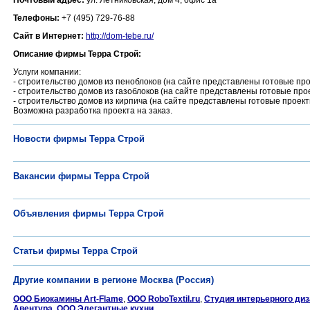
Почтовый адрес:
ул. Летниковская, дом 4, офис 1а
Телефоны:
+7 (495) 729-76-88
Сайт в Интернет:
http://dom-tebe.ru/
Описание фирмы Терра Строй:
Услуги компании:
- строительство домов из пеноблоков (на сайте представлены готовые пр
- строительство домов из газоблоков (на сайте представлены готовые про
- строительство домов из кирпича (на сайте представлены готовые проект
Возможна разработка проекта на заказ.
Новости фирмы Терра Строй
Вакансии фирмы Терра Строй
Объявления фирмы Терра Строй
Статьи фирмы Терра Строй
Другие компании в регионе Москва (Россия)
ООО Биокамины Art-Flame
,
ООО RoboTextil.ru
,
Студия интерьерного диз
Авентура
,
ООО Элегантные кухни