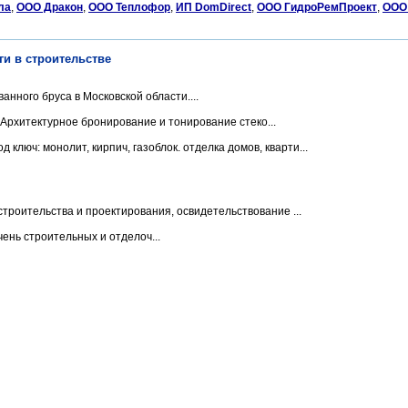
ла
,
ООО Дракон
,
ООО Теплофор
,
ИП DomDirect
,
ООО ГидроРемПроект
,
ООО 
ги в строительстве
нного бруса в Московской области....
Архитектурное бронирование и тонирование стеко...
ключ: монолит, кирпич, газоблок. отделка домов, кварти...
троительства и проектирования, освидетельствование ...
нь строительных и отделоч...