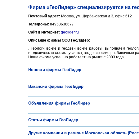
Фирма «ГеоЛидер» специализируется на гео
Почтовый адрес:
Москва, ул. Щербаковская д.3, офис 612
Телефоны:
84953638677
Сайт в Интернет:
geolider.ru
Описание фирмы ООО ГеоЛидер:
. Геологические и геодезические работы: выполняем геолог
геодезическая съемка участка, геодезические разбивочные 
Наша фирма успешно работает на рынке с 2003 года.
Новости фирмы ГеоЛидер
Вакансии фирмы ГеоЛидер
Объявления фирмы ГеоЛидер
Статьи фирмы ГеоЛидер
Другие компании в регионе Московская область (Росс