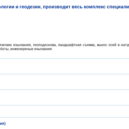
логии и геодезии, производит весь комплекс специал
ические изыскания, геоподоснова, ландшафтная съемка, вынос осей в нату
работы, инженереные изыскания.
ия)