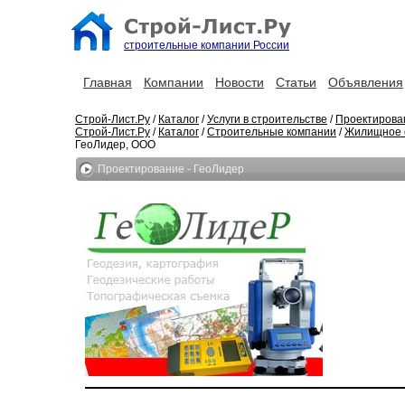
строительные компании России
Главная
Компании
Новости
Статьи
Объявления
Строй-Лист.Ру
/
Каталог
/
Услуги в строительстве
/
Проектирова
Строй-Лист.Ру
/
Каталог
/
Строительные компании
/
Жилищное 
ГеоЛидер, ООО
Проектирование - ГеоЛидер