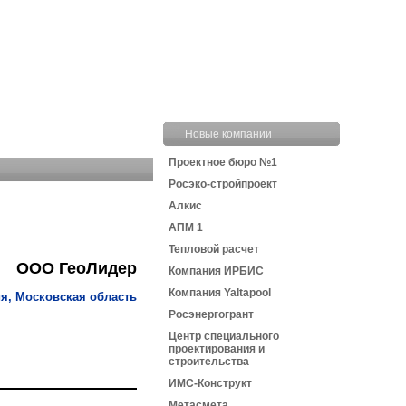
Новые компании
Проектное бюро №1
Росэко-стройпроект
Алкис
АПМ 1
Тепловой расчет
ООО ГеоЛидер
Компания ИРБИС
Компания Yaltapool
я, Московская область
Росэнергогрант
Центр специального
проектирования и
строительства
ИМС-Конструкт
Метасмета