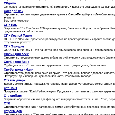
СКдома
Основное направление строительной компании СК Дома это возведение дачных домо
Соседей ней
Строительство загородных деревянных домов в Санкт-Петербурге и Ленобласти по
туалеты.
Быстро и недорого.
СПК Ель
В арсенале СПК Ель более 200 проектов домов, бань как из бруса, так и бревна. 
предложения на сайте фирмы.
СПК Лесной Терем
ООО СПК "Лесной Терем" специализируется на проектировании и строительстве дер
отделочных работах.
СПК Эко-дом
ООО «СПК Эко-дом» - это Качественное оцилиндрованное бревно и профилированн
Срубы для всех
Строительство деревянных домов и бань из рубленного и оцилиндрованного бревна
Срубы для Всех
Срубы для всех. Строительство деревянных конструкций, дома, бани, гаражи.
Срубы дома и бани
Строительство деревянного дома из сруба - это решение, вопрос здоровья и прести
Петербург. Да и наверное, для большей части Российских городов.
Ставим двери
Двери межкомнатные, продажа, установим ваши двери, установка межкомнатных д
СтаПо-Н
Продукция фирмы "Кontio" (Финляндия). Продажа и строительство финских деревян
СтеклоПарк
Услуги по обработке стекла для фасадного и внутреннего остекленения. Резка, обра
СТЛ
Строительство "под ключ" загородных домов и хозяйственных построек, бань из зим
Строим дом
Cтроительная фирма "Строим дом", строительство домов в Москве, загородные дом