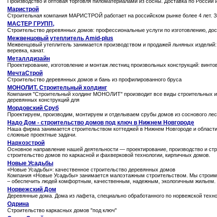
Производство и оптовая торговля пиломатериалами из сосны. Доставка по России и
Маристрой
Строительная компания МАРИСТРОЙ работает на российском рынке более 4 лет. За
МАСТЕР ГРУПП,
Строительство деревянных домов: профессиональные услуги по изготовлению, дост
Межвенцовый утеплитель Amid-plus
Межвенцовый утеплитель занимается производством и продажей льняных изделий: 
веревка, канат.
Металлдизайн
Проектирование, изготовление и монтаж лестниц произвольных конструкций: винто
МечтаСтрой
Строительство деревянных домов и бань из профилированного бруса
МОНОЛИТ. Строительный холдинг
Компания "Строительный холдинг МОНОЛИТ" производит все виды строительных и 
деревянных конструкций для
Мордовский Сруб
Проектируем, производим, монтируем и отделываем срубы домов из соснового ле
Надо Дом - строительство домов под ключ в Нижнем Новгороде
Наша фирма занимается строительством коттеджей в Нижнем Новгороде и области
сложные проектные задачи.
Нархозстрой
Основное направление нашей деятельности — проектирование, производство и стро
строительство домов по каркасной и фахверковой технологии, кирпичных домов.
Новые Усадьбы
«Новые Усадьбы»: качественное строительство деревянных домов
Компания «Новые Усадьбы» занимается малоэтажным строительством. Мы строим д
– обеспечить людей комфортным, качественным, надежным, экологичным жильем.
Норвежский Дом
Деревянные дома. Дома из лафета, специально обработанного по норвежской техно
Одрина
Строительство каркасных домов "под ключ"