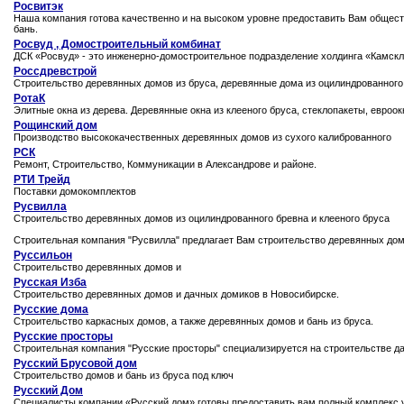
Росвитэк
Наша компания готова качественно и на высоком уровне предоставить Вам общестр
бань.
Росвуд , Домостроительный комбинат
ДСК «Росвуд» - это инженерно-домостроительное подразделение холдинга «Камск
Россдревстрой
Строительство деревянных домов из бруса, деревянные дома из оцилиндрованного
РотаК
Элитные окна из дерева. Деревянные окна из клееного бруса, стеклопакеты, евроок
Рощинский дом
Производство высококачественных деревянных домов из сухого калиброванного
РСК
Ремонт, Строительство, Коммуникации в Александрове и районе.
РТИ Трейд
Поставки домокомплектов
Русвилла
Строительство деревянных домов из оцилиндрованного бревна и клееного бруса
Строительная компания "Русвилла" предлагает Вам строительство деревянных дом
Руссильон
Строительство деревянных домов и
Русская Изба
Строительство деревянных домов и дачных домиков в Новосибирске.
Русские дома
Строительство каркасных домов, а также деревянных домов и бань из бруса.
Русские просторы
Строительная компания "Русские просторы" специализируется на строительстве да
Русский Брусовой дом
Строительство домов и бань из бруса под ключ
Русский Дом
Специалисты компании «Русский дом» готовы предоставить вам полный комплекс 