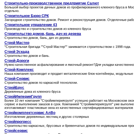
Строительно-производственное предприятие Салют
Большой выбор проектов дачных домов из профилированного клееного бруса в Мо
отдельно.
Строительное Бюро СРК
Загородное строительство домов. Ремонт и реконструкция домов. Отделочные раб
Строительное управление 43
Производство и строительство домов из клееного бруса
Строительство домов, бань, дач из дерева
Строительство домов, бань, дач из дерева
Строй Мастер
"Строительная бригада ""Строй Мастер"" занимается строительством с 1998 года.
Строй Эскада
Строительство домов и бань.
Строй-Дороги
Нужно качественное асфальтирование и ямочный ремонт?Для укладки качественно
Строй-Комплекс
Наша компания производит и продает металлические блок-контейнеры, модульные з
Строй-Сервис
Строительство домов по каркасной технологии.
СтройБрус
Деревянные дома из клееного бруса
СтройИмперияГрупп
Более 10 лет компания "Стройимпериягрупп" успешно работает на Московском око
сервис и выполнение заказов в срок. Компанией "Стройимпериягрупп" уже выполне
изготавливает пластиковые окна из качественных сертифицированных материалов
Стройкомплектсервис АлВо
Изготовление деревянных лестниц и других столярных
Стройпрогресс
Строительство каркасных, брусовых и бревенчатых домов по индивидуальным про
Стройсервис