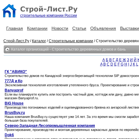
строительные компании России
Главная
Компании
Новости
Статьи
Объявления
Выставки
Строй-Лист.Ру
/
Каталог
/
Строительные компании
/ Строительство деревян
Каталог организаций - Строительство деревянных домов и бань
А
Б
В
Г
Д
Е
Ж
З
И
Й
A
B
C
D
E
F
G
H
I
J
K
L
ГК "АВИКО"
Строительство домов по Канадской энергосберегающей технологии SIP домострое
777Д и Ко
Эксклюзивная технология изготовления утепленного бруса. Проектирование и стро
Banyaprof
Если вы планируете купить или построить частный дом, коттедж или дачу, давно ме
магазин Banyaprof.ru.
BiG House
Производство погонажных изделий и оцилиндрованного бревна из ангарской листве
BrusBuy.ru
Наша компания BrusBuy.ru существует уже 14 лет. За это время мы смогли зарабо
большая база покупателей.
Cеверо-Западная Лесопромышленная компания
Проектирование, производство и монтаж деревянных каркасных домов по европейс
Dok6