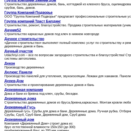
Группа компаний Зимний дом
Строительство деревянных домов, бань, коттеджей из клееного бруса, оцилиндрова
срубов, бань, домов.
Группа Компаний Подворье
ООО "Группа Компаний Подворье" предлагает профессиональные строительные ус
Группа компаний Траст Билдинг
Строительство, ремонт, благоустройство. Продажа строительных материалов (уника
Дачник52
Строительство каркасных домов под ключ в нижнем новгороде
Дачное строительство
«Дачное строительство» выполняет полный комплекс услуг по строительству и рем
деревянных домов и бань.
Дачный участок
Udachnyi.com – все по вопросам загородного строительства и благоустройства! Ст
системы автополива.
Декон
Производство деревянных
Делюкс Панели
Производство панелей для утепления, звукоизоляции. Лежаки для хамамов. Панел
Дерев-Дом
Строительство и проектирование деревянных домов и бань
Деревянная компания
Дома и бани из бревна под ключ, срубы, беседки.
Деревянные дома
Строительство деревянных домов из бруса,бревна,каркасных. Монтаж кровли любо
Деревянный Гусь
Деревянный гусь. Срубы для дома и бани. Деревянные дома. Ручная рубка. Отборн
Срубы, Сруб, Сруб бани, Деревянный дом, Сруб дома
Деревянный дом
Компания «Деревянный Дом» строит дома из:
брус естественной влажности 150x150 (до 300)
профилированный брус до 200 мм ширины