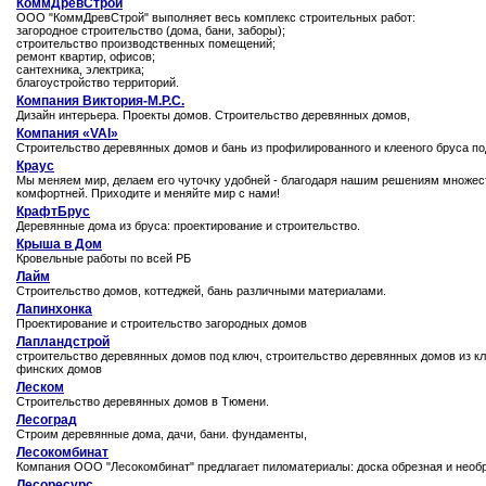
КоммДревСтрой
ООО "КоммДревСтрой" выполняет весь комплекс строительных работ:
загородное строительство (дома, бани, заборы);
строительство производственных помещений;
ремонт квартир, офисов;
сантехника, электрика;
благоустройство территорий.
Компания Виктория-М.Р.С.
Дизайн интерьера. Проекты домов. Строительство деревянных домов,
Компания «VAI»
Строительство деревянных домов и бань из профилированного и клееного бруса по
Краус
Мы меняем мир, делаем его чуточку удобней - благодаря нашим решениям множест
комфортней. Приходите и меняйте мир с нами!
КрафтБрус
Деревянные дома из бруса: проектирование и строительство.
Крыша в Дом
Кровельные работы по всей РБ
Лайм
Строительство домов, коттеджей, бань различными материалами.
Лапинхонка
Проектирование и строительство загородных домов
Лапландстрой
строительство деревянных домов под ключ, строительство деревянных домов из клее
финских домов
Леском
Строительство деревянных домов в Тюмени.
Лесоград
Строим деревянные дома, дачи, бани. фундаменты,
Лесокомбинат
Компания ООО "Лесокомбинат" предлагает пиломатериалы: доска обрезная и необре
Лесоресурс