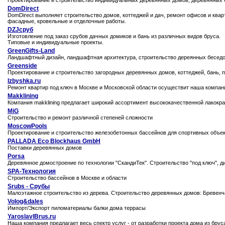
Проектирование и строительство индивидуальных деревянных домов, деревянных 
DomDirect
DomDirect выполняет строительство домов, коттеджей и дач, ремонт офисов и квар
фасадные, кровельные и отделочные работы.
DZJсруб
Изготовление под заказ срубов дачных домиков и бань из различных видов бруса.
Типовые и индивидуальные проекты.
GreenGifts-Land
Ландшафтный дизайн, ландшафтная архитектура, строительство дереянных беседок
Greenside
Проектирование и строительство загородных деревянных домов, коттеджей, бань, п
Izbyshka.ru
Ремонт квартир под ключ в Москве и Московской области осуществит наша компания
Makklining
Компания makklining предлагает широкий ассортимент высококачественной лакокр
MiG
Строительство и ремонт различной степеней сложности
MoscowPools
Проектирование и строительство железобетонных бассейнов для спортивных объект
PALLADA Eco Blockhaus GmbH
Поставки деревянных домов
Porsa
Деревянное домостроение по технологии "СкандиТек". Строительство "под ключ", 
SPA-Технология
Строительство бассейнов в Москве и области
Srubs - Срубы
Малоэтажное строительство из дерева. Строительство деревянных домов: Бревенч
Volog&dales
Импорт/Экспорт пиломатериалы балки дома террасы
YaroslavlBrus.ru
Наша компания предлагает весь спектр услуг - от разработки проекта дома из брус