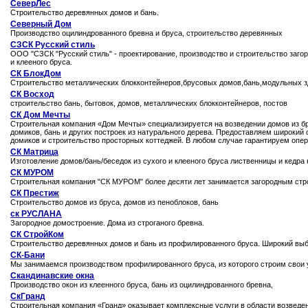
СеверЛес
Строительство деревянных домов и бань.
Северный Дом
Производство оцилиндрованного бревна и бруса, строительство деревянных
СЗСК Русский стиль
ООО "СЗСК "Русский стиль" - проектирование, производство и строительство заго
и клееного бруса.
СК БлокДом
Строительство металлических блокконтейнеров,брусовых домов,бань,модульных з
СК Восход
строительство бань, бытовок, домов, металлических блокконтейнеров, постов
СК Дом Мечты
Строительная компания «Дом Мечты» специализируется на возведении домов из бр
домиков, бань и других построек из натурального дерева. Предоставляем широкий 
домиков и строительство просторных коттеджей. В любом случае гарантируем опер
СК Матрица
Изготовление домов/бань/беседок из сухого и клееного бруса лиственницы и кедра
СК МУРОМ
Строительная компания "СК МУРОМ" более десяти лет занимается загородным стро
СК Престиж
Строительство домов из бруса, домов из пеноблоков, бань
ск РУСЛАНА
Загородное домостроение. Дома из строганого бревна.
СК СтройКом
Строительство деревянных домов и бань из профилированного бруса. Широкий выбор
СК-Бани
Мы занимаемся производством профилированного бруса, из которого строим свои 
Скандинавские окна
Производство окон из клеенного бруса, бань из оцилиндрованного бревна,
СкГранд
Строительная компания «Гранд» оказывает комплексные услуги в области возведен