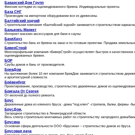
Баварский Дом Групп
Финские коттеджи из оцилиндрованного бревна. Индивидуальные проекты.
База СНГ
Производим на импортном оборудовании все из древесины.
Балтийский зодчий
Строительная компания «Балтийский зодчий» занимается строительством каркасны
Баньковъ-Маркет
Интернет-магазин аксессуаров для бани и сауны
БаняХауз
Строительство бань из бревна на заказ и по готовым проектам. Продажа земельны
БиверСтрой
Многопрофильная компания «БиверСтрой» осуществляет быстрое и качественное ст
оцилиндрованных бревен.
БОР
Срубы домов и бань от производителя.
БревДом
На протяжение более 10 лет компания БревДом занимается строительством деревя
и архитектурной сложности.
Брёвенбург
Проектирование, производство, строительство деревянных домов из оцилиндрованн
Бригада От Сергея
От мелочей до полного ремонта.
Брус
Деревянные дома из клееного бруса: -дома "под ключ" -стропила, балки, фермы -
БрусДом,
Загородное строительство в Ленинградской области.
Весь спектр строительно-монтажных работ по строительству загородного дома/бан
Брусина
Основная сфера деятельности ООО «Брусина» – строительство домов из бруса.
Брусовая дача