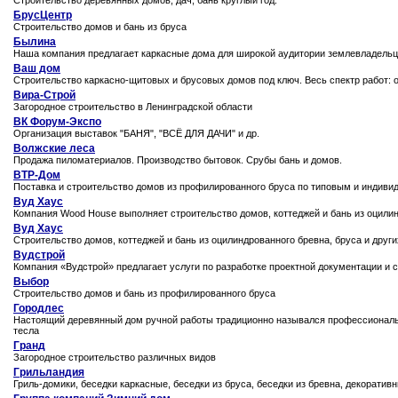
Строительство деревянных домов, дач, бань круглый год.
БрусЦентр
Строительство домов и бань из бруса
Былина
Наша компания предлагает каркасные дома для широкой аудитории землевладельц
Ваш дом
Строительство каркасно-щитовых и брусовых домов под ключ. Весь спектр работ: о
Вира-Строй
Загородное строительство в Ленинградской области
ВК Форум-Экспо
Организация выставок "БАНЯ", "ВСЁ ДЛЯ ДАЧИ" и др.
Волжские леса
Продажа пиломатериалов. Производство бытовок. Срубы бань и домов.
ВТР-Дом
Поставка и строительство домов из профилированного бруса по типовым и индиви
Вуд Хаус
Компания Wood House выполняет строительство домов, коттеджей и бань из оцилин
Вуд Хаус
Строительство домов, коттеджей и бань из оцилиндрованного бревна, бруса и друг
Вудстрой
Компания «Вудстрой» предлагает услуги по разработке проектной документации и с
Выбор
Строительство домов и бань из профилированного бруса
Городлес
Настоящий деревянный дом ручной работы традиционно назывался профессиональн
тесла
Гранд
Загородное строительство различных видов
Грильландия
Гриль-домики, беседки каркасные, беседки из бруса, беседки из бревна, декорати