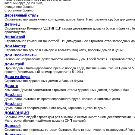
клееный брус до 200 мм,
очищенное бревно,
строганное бревно,
Деревянный стиль
Строительство деревянных коттеджей, домов, бань. Изготовление срубов для домо
Детинец
Строительная Компания "ДЕТИНЕЦ" строит деревянные дома из бруса и бревна , ба
производства.
ДиНаСтрой
Строительная компания Династрой - Индивидуальное строительство загородных домо
Дом Мастер
Строительство домов в Самаре и Тольятти под ключ, проекты домов и цены
Дом Твоей Мечты
Основное направление деятельности компании Дом Твоей Мечты - строительство до
Дом-Строй
Производим Оцилиндрованное бревно порода Кедр, Лиственница, Сосна! Цена от 5
проект! (Минимальный размер предоплаты 5-10%)
Дома из бруса
Строительство деревянных домов и бань из бруса
Домато
Компания Домато занимается строительством деревянных домов, срубов и бань.
ДомЗаказ
Дома, бани, бытовки из профилированного бруса, каркасно-щитовые дома
ДомЗаказ
Дома, бани из профилированного бруса, каркасно-щитовые дома
ДОМЛЭНДИЯ
Большинство людей строят дом раз в жизни, а семья живет в нём десятилетиями. 
Мы строим тёплые, надёжные дома из СИП панелей.
Домовой
Строительство и продажа готовых бытовок, бань (в том числе по старорусской "сме
Домосковье