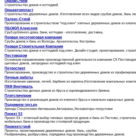
ОранжСтрой
Строительство домов и коттеджей
Оршавторпласт
Строительство деревянных домов. Изготовление всех видов срубов домов, бань лю
Палекс-Строй
Проектирование и строительством "под ключ" элитных деревянных домов из клеено
ПБОЮЛ Алексеев
Сруб рубленого дома, бани, коттеджа - изготовление, доставка,
Первая лесоторговая компания
Срубы домов и бань из Вологды, Архангельска, Костромы.
Первая Строительная Компания
Строительство домов и коттеджей под ключ. Дизайн-студия, проектирование, строи
Пестоводом
Основным направлением производственной деятельности компании СК Пестоводом я
щитовых домов, загородных коттеджей под ключ
Петроспект
Проектирование, производство и строительство деревянных домов из профилирован
Печные работы
Изготовление каминов, печей, барбекю из кирпича.Изготовление мангальных компле
ПКФ Вертикаль
Строительство дачных домов из бруса и оцилиндрованного бревна.
Плитспичпром
Производство и реализация домов из клееного бруса и панельно-каркасных домов.
Поднимем груз.ру
Аренда Спецтехники-Автовышки,Автокраны,Экскаваторы-погрузчики
Проект 53
Проект 53 – отличный выбор типовых проектов домов и бань из Пестово, строитель
мобильных бани и производство столярной продукции.
Прожектстрой
Проекты, проектирование деревянных домов, бань, срубов.
Разбревновка, разбрусовка, порядовка под производство деревянных домов.