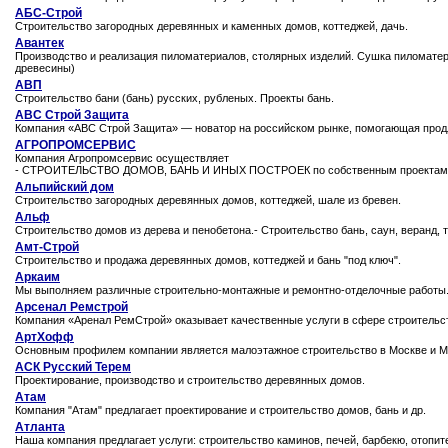
АБС-Строй
Строительство загородных деревянных и каменных домов, коттеджей, дачь.
Авантек
Производство и реализация пиломатериалов, столярных изделий. Сушка пиломатер
древесины)
АВП
Строительство бани (бань) русских, рубленых. Проекты бань.
АВС Строй Защита
Компания «АВС Строй Защита» — новатор на российском рынке, помогающая продли
АГРОПРОМСЕРВИС
Компания Агропромсервис осуществляет
- СТРОИТЕЛЬСТВО ДОМОВ, БАНЬ И ИНЫХ ПОСТРОЕК по собственным проектам и 
Альпийский дом
Строительство загородных деревянных домов, коттеджей, шале из бревен.
Альф
Строительство домов из дерева и пенобетона.- Строительство бань, саун, веранд, т
Амт-Строй
Строительство и продажа деревянных домов, коттеджей и бань "под ключ".
Аркаим
Мы выполняем различные строительно-монтажные и ремонтно-отделочные работы
Арсенал Ремстрой
Компания «Аренал РемСтрой» оказывает качественные услуги в сфере строительств
АртХофф
Основным профилем компании является малоэтажное строительство в Москве и М
АСК Русский Терем
Проектирование, производство и строительство деревянных домов.
Атам
Компания "Атам" предлагает проектирование и строительство домов, бань и др.
Атланта
Наша компания предлагает услуги: строительство каминов, печей, барбекю, отопи