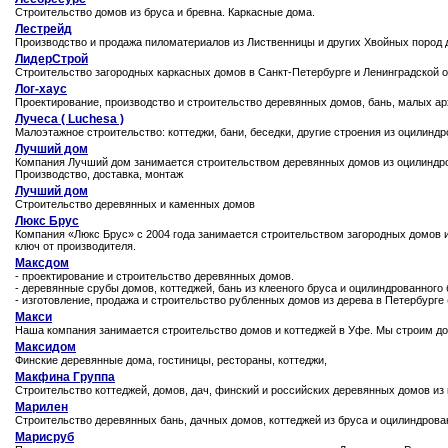
Строительство домов из бруса и бревна. Каркасные дома.
Лестрейд
Производство и продажа пиломатериалов из Лиственницы и других Хвойных пород д
ЛидерСтрой
Строительство загородных каркасных домов в Санкт-Петербурге и Ленинградской
Лог-хаус
Проектирование, производство и строительство деревянных домов, бань, малых а
Лучеса ( Luchesa )
Малоэтажное строительство: коттеджи, бани, беседки, другие строения из оцилинд
Лучший дом
Компания Лучший дом занимается строительством деревянных домов из оцилиндров
Производство, доставка, монтаж
Лучший дом
Строительство деревянных и каменных домов
Люкс Брус
Компания «Люкс Брус» с 2004 года занимается строительством загородных домов и 
ключ от производителя.
Максдом
- проектирование и строительство деревянных домов.
- деревянные срубы домов, коттеджей, бань из клееного бруса и оцилиндрованного
- изготовление, продажа и строительство рубленных домов из дерева в Петербурге 
Макси
Наша компания занимается строительство домов и коттеджей в Уфе. Мы строим дом
Максидом
Финские деревянные дома, гостиницы, рестораны, коттеджи,
Макфина Группа
Строительство коттеджей, домов, дач, финский и российских деревянных домов из
Марилен
Строительство деревянных бань, дачных домов, коттеджей из бруса и оцилиндрова
Марисруб