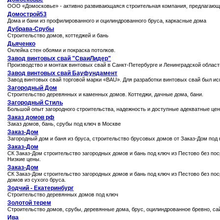
ООО «Домосковье» - активно развивающаяся строительная компания, предлагающа
Домострой53
Дома и бани из профилированного и оцилиндрованного бруса, каркасные дома
Дубрава-Срубы
Строительство домов, коттеджей и бань
Дьяченко
Оклейка стен обоями и покраска потолков.
Завод винтовых свай "СваиЛидер"
Производство и монтаж винтовых свай в Санкт-Петербурге и Ленинградской обла
Завод винтовых свай Бауфундамент
Завод винтовых свай торговой марки «BAU». Для разработки винтовых свай был ис
Загородный Дом
Строительство деревянных и каменных домов. Коттеджи, дачные дома, бани.
Загородный Стиль
Большой опыт загородного строительства, надежность и доступные адекватные цены
Заказ домов рф
Заказ домов, бань, срубы под ключ в Москве
Заказ-Дом
Загородный дом и баня из бруса, строительство брусовых домов от Заказ-Дом под 
Заказ-Дом
СК Заказ-Дом строительство загородных домов и бань под ключ из Пестово без поср
Низкие цены.
Заказ-Дом
СК Заказ-Дом строительство загородных домов и бань под ключ из Пестово без пос
домов из сухого бруса.
Зодчий - Екатеринбург
Строительство деревянных домов под ключ
Золотой терем
Строительство домов, срубы, деревянные дома, брус, оцилиндрованное бревно, сай
Ива