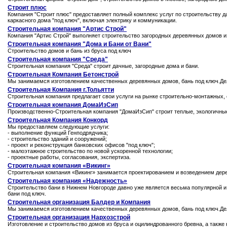
Строит плюс
Компания "Строит плюс" предоставляет полный комплекс услуг по строительству д
каркасного дома "под ключ", включая электрику и коммуникации.
Строительная компания "Артис Строй"
Компания "Артис Строй" выполняет строительство загородных деревянных домов из 
Строительная компания "Дома и Бани от Вани"
Строительство домов и бань из бруса под ключ
Строительная компания "Среда"
Строительная компания "Среда" строит дачные, загородные дома и бани.
Строительная Компания Бетонстрой
Мы занимаемся изготовлением качественных деревянных домов, бань под ключ.Дел
Строительная Компания г.Тольятти
Строительная компания предлагает свои услуги на рынке строительно-монтажных, 
Строительная компания ДомаИзСип
Производственно-Строительная компания "ДомаИзСип" строит теплые, экологичные
Строительная Компания Конкорд
Мы предоставляем следующие услуги:
- выполнение функций Генподрядчика;
- строительство зданий и сооружений;
- проект и реконструкция банковских офисов "под ключ";
- малоэтажное строительство по новой ускоренной технологии;
- проектные работы, согласования, экспертиза.
Строительная компания «Викинг»
Строительная компания «Викинг» занимается проектированием и возведением дере
Строительная компания «Надежность»
Строительство бани в Нижнем Новгороде давно уже является весьма популярной и 
бани под ключ.
Строительная организация Балдер и Компания
Мы занимаемся изготовлением качественных деревянных домов, бань под ключ.Де
Строительная организация Нархозстрой
Изготовление и строительство домов из бруса и оцилиндрованного бревна, а также 