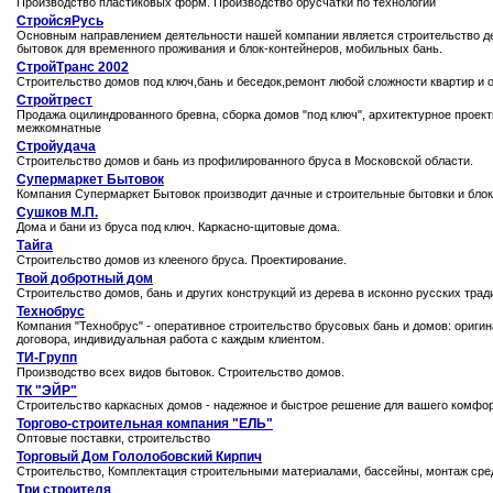
Производство пластиковых форм. Производство брусчатки по технологии
СтройсяРусь
Основным направлением деятельности нашей компании является строительство де
бытовок для временного проживания и блок-контейнеров, мобильных бань.
СтройТранс 2002
Строительство домов под ключ,бань и беседок,ремонт любой сложности квартир и 
Стройтрест
Продажа оцилиндрованного бревна, сборка домов "под ключ", архитектурное проек
межкомнатные
Стройудача
Строительство домов и бань из профилированного бруса в Московской области.
Супермаркет Бытовок
Компания Супермаркет Бытовок производит дачные и строительные бытовки и блок
Сушков М.П.
Дома и бани из бруса под ключ. Каркасно-щитовые дома.
Тайга
Строительство домов из клееного бруса. Проектирование.
Твой добротный дом
Строительство домов, бань и других конструкций из дерева в исконно русских трад
Технобрус
Компания "Технобрус" - оперативное строительство брусовых бань и домов: ориги
договора, индивидуальная работа с каждым клиентом.
ТИ-Групп
Производство всех видов бытовок. Строительство домов.
ТК "ЭЙР"
Строительство каркасных домов - надежное и быстрое решение для вашего комфор
Торгово-строительная компания "ЕЛЬ"
Оптовые поставки, строительство
Торговый Дом Гололобовский Кирпич
Строительство, Комплектация строительными материалами, бассейны, монтаж сре
Три строителя