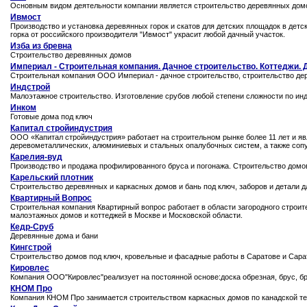
Основным видом деятельности компании является строительство деревянных дом
Ивмост
Производство и установка деревянных горок и скатов для детских площадок в д
горка от российского производителя "Ивмост" украсит любой дачный участок.
Изба из бревна
Строительство деревянных домов
Империал - Строительная компания. Дачное строительство. Коттеджи. 
Строительная компания ООО Империал - дачное строительство, строительство дер
Индстрой
Малоэтажное строительство. Изготовление срубов любой степени сложности по и
Инком
Готовые дома под ключ
Капитал стройиндустрия
ООО «Капитал cтройиндустрия» работает на строительном рынке более 11 лет и яв
деревометаллических, алюминиевых и стальных опалубочных систем, а также сопу
Карелия-вуд
Производство и продажа профилированного бруса и погонажа. Строительство домов
Карельский плотник
Строительство деревянных и каркасных домов и бань под ключ, заборов и детали д
Квартирный Вопрос
Строительная компания Квартирный вопрос работает в области загородного строит
малоэтажных домов и коттеджей в Москве и Московской области.
Кедр-Сруб
Деревянные дома и бани
Кингстрой
Строительство домов под ключ, кровельные и фасадные работы в Саратове и Сара
Кировлес
Компания ООО"Кировлес"реализует на постоянной основе:доска обрезная, брус, б
КНОМ Про
Компания КНОМ Про занимается строительством каркасных домов по канадской те