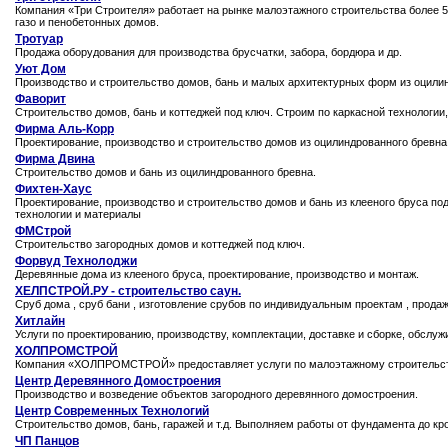
Компания «Три Строителя» работает на рынке малоэтажного строительства более 5
газо и пенобетонных домов.
Тротуар
Продажа оборудования для производства брусчатки, забора, бордюра и др.
Уют Дом
Производство и строительство домов, бань и малых архитектурных форм из оцили
Фаворит
Строительство домов, бань и коттеджей под ключ. Строим по каркасной технологии
Фирма Аль-Корр
Проектирование, производство и строительство домов из оцилиндрованного бревна
Фирма Двина
Строительство домов и бань из оцилиндрованного бревна.
Фихтен-Хаус
Проектирование, производство и строительство домов и бань из клееного бруса по
технологии и материалы
ФМСтрой
Строительство загородных домов и коттеджей под ключ.
Форвуд Технолоджи
Деревянные дома из клееного бруса, проектирование, производство и монтаж.
ХЕЛПСТРОЙ.РУ - строительство саун.
Сруб дома , сруб бани , изготовление срубов по индивидуальным проектам , продаж
Хитлайн
Услуги по проектированию, производству, комплектации, доставке и сборке, обслу
ХОЛПРОМСТРОЙ
Компания «ХОЛПРОМСТРОЙ» предоставляет услуги по малоэтажному строительств
Центр Деревянного Домостроения
Производство и возведение объектов загородного деревянного домостроения.
Центр Современных Технологий
Строительство домов, бань, гаражей и т.д. Выполняем работы от фундамента до кр
ЧП Панцов