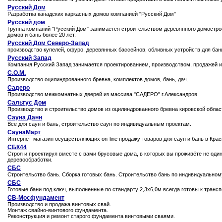
Русский Дом
Разработка канадских каркасных домов компанией "Русский Дом"
Русский дом
Группа компаний "Русский Дом" занимается строительством деревянного домострое
домов и бань более 20 лет.
Русский Дом Северо-Запад
производство купелей, офуро, деревянных бассейнов, обливных устройств для бан
Русский Запад
Компания Русский Запад занимается проектированием, производством, продажей и 
С.О.М.
Производство оцилиндрованного бревна, комплектов домов, бань, дач.
Садеро
Производство межкомнатных дверей из массива "САДЕРО" г.Александров.
Сальтус Дом
Производство и строительство домов из оцилиндрованного бревна кировской облас
Сауна Данн
Все для саун и бань, строительство саун по индивидуальным проектам.
СаунаМарт
Интернет-магазин осуществляющих on-line продажу товаров для саун и бань в Кра
СБК44
Строя и проектируя вместе с вами брусовые дома, в которых вы проживёте не оди
деревообработки.
СБС
Строительство бань. Сборка готовых бань. Строительство бань по индивидуальном
СБС
Готовые бани под ключ, выполненные по стандарту 2,3х6,0м всегда готовы к трансп
СВ-Мосфундамент
Производство и продажа винтовых свай.
Монтаж свайно-винтового фундамента.
Реконструкция и ремонт старого фундамента винтовыми сваями.