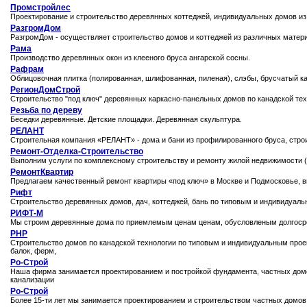
Промстройлес
Проектирование и строительство деревянных коттеджей, индивидуальных домов из 
РазгромДом
РазгромДом - осуществляет строительство домов и коттеджей из различных мате
Рама
Производство деревянных окон из клееного бруса ангарской сосны.
Рафрам
Облицовочная плитка (полированная, шлифованная, пиленая), слэбы, брусчатый ка
РегионДомСтрой
Строительство "под ключ" деревянных каркасно-панельных домов по канадской техн
Резьба по дереву
Беседки деревянные. Детские площадки. Деревянная скульптура.
РЕЛАНТ
Строительная компания «РЕЛАНТ» - дома и бани из профилированного бруса, строит
Ремонт-Отделка-Строительство
Выполним услуги по комплексному строительству и ремонту жилой недвижимости (
РемонтКвартир
Предлагаем качественный ремонт квартиры «под ключ» в Москве и Подмосковье, в
Рифт
Строительство деревянных домов, дач, коттеджей, бань по типовым и индивидуаль
РИФТ-М
Мы строим деревянные дома по приемлемым ценам ценам, обусловленым долгоср
РНР
Строительство домов по канадской технологии по типовым и индивидуальным прое
балок, ферм,
Ро-Строй
Наша фирма занимается проектированием и постройкой фундамента, частных домов
канализации
Ро-Строй
Более 15-ти лет мы занимается проектированием и строительством частных домов