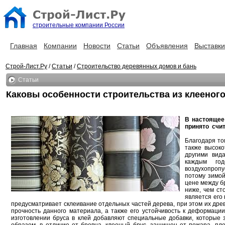
строительные компании России
Главная
Компании
Новости
Статьи
Объявления
Выставки
Строй-Лист.Ру
/
Статьи
/
Строительство деревянных домов и бань
Статьи
Каковы особенности строительства из клееного
В настоящее
принято счи
Благодаря то
также высоко
другими вид
каждым год
воздухопропус
потому зимой
цене между бр
ниже, чем ст
является его 
предусматривает склеивание отдельных частей дерева, при этом их дре
прочность данного материала, а также его устойчивость к деформации
изготовлении бруса в клей добавляют специальные добавки, которые 