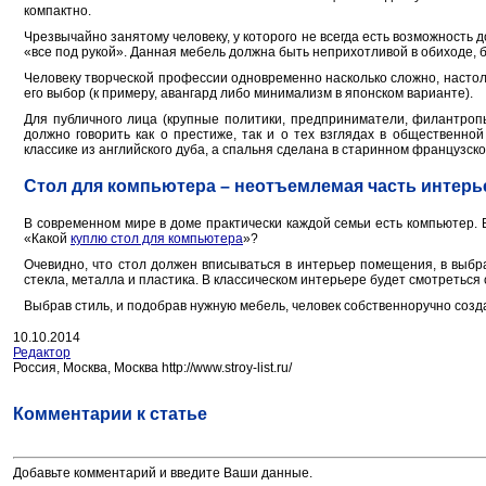
компактно.
Чрезвычайно занятому человеку, у которого не всегда есть возможность 
«все под рукой». Данная мебель должна быть неприхотливой в обиходе,
Человеку творческой профессии одновременно насколько сложно, настольк
его выбор (к примеру, авангард либо минимализм в японском варианте).
Для публичного лица (крупные политики, предприниматели, филантропы
должно говорить как о престиже, так и о тех взглядах в общественно
классике из английского дуба, а спальня сделана в старинном французско
Стол для компьютера – неотъемлемая часть интерь
В современном мире в доме практически каждой семьи есть компьютер. 
«Какой
куплю стол для компьютера
»?
Очевидно, что стол должен вписываться в интерьер помещения, в выбр
стекла, металла и пластика. В классическом интерьере будет смотреться 
Выбрав стиль, и подобрав нужную мебель, человек собственноручно созд
10.10.2014
Редактор
Россия, Москва, Москва http://www.stroy-list.ru/
Комментарии к статье
Добавьте комментарий и введите Ваши данные.