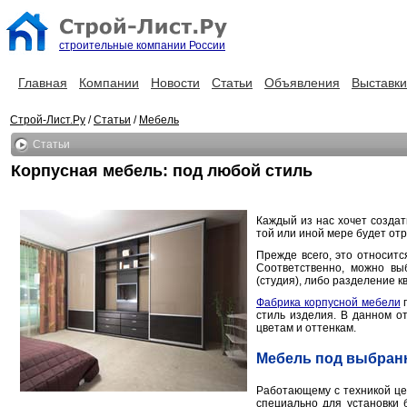
строительные компании России
Главная
Компании
Новости
Статьи
Объявления
Выставки
Строй-Лист.Ру
/
Статьи
/
Мебель
Статьи
Корпусная мебель: под любой стиль
Каждый из нас хочет созда
той или иной мере будет от
Прежде всего, это относитс
Соответственно, можно вы
(студия), либо разделение к
Фабрика корпусной мебели
п
стиль изделия. В данном о
цветам и оттенкам.
Мебель под выбран
Работающему с техникой це
специально для установки 