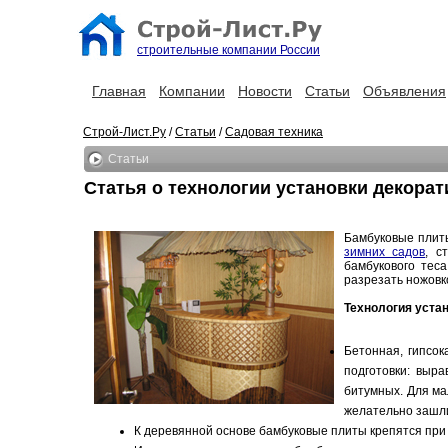
строительные компании России
Главная
Компании
Новости
Статьи
Объявления
Строй-Лист.Ру
/
Статьи
/
Садовая техника
Статьи
Статья о технологии установки декора
Бамбуковые плит
зимних садов
, с
бамбукового тес
разрезать ножовк
Технология устан
Бетонная, гипсо
подготовки: выр
битумных. Для ма
желательно зашли
К деревянной основе бамбуковые плиты крепятся при