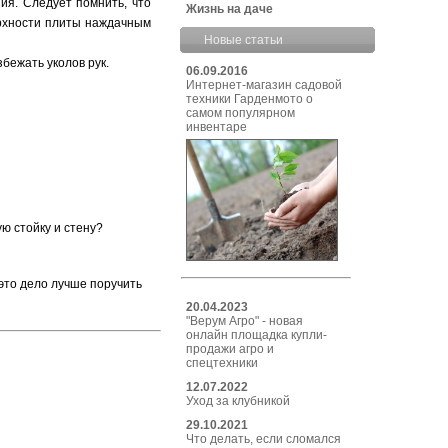
ия. Следует помнить, что
Жизнь на даче
ерхности плиты наждачным
Новые статьи
бежать уколов рук.
06.09.2016
Интернет-магазин садовой
техники Гарденмото о
самом популярном
инвентаре
ю стойку и стену?
 это дело лучше поручить
20.04.2023
"Верум Агро" - новая
онлайн площадка купли-
продажи агро и
спецтехники
12.07.2022
Уход за клубникой
29.10.2021
Что делать, если сломался