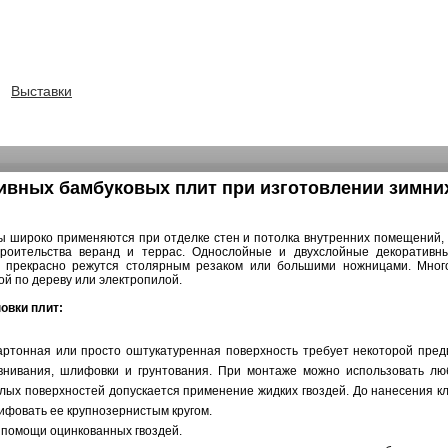
Выставки
тивных бамбуковых плит при изготовлении зимни
ы широко применяются при отделке стен и потолка внутренних помещений,
троительства веранд и террас. Однослойные и двухслойные декоратив
а прекрасно режутся столярным резаком или большими ножницами. Мно
ой по дереву или электропилой.
овки плит:
картонная или просто оштукатуренная поверхность требует некоторой пре
авнивания, шлифовки и грунтования. При монтаже можно использовать лю
лых поверхностей допускается применение жидких гвоздей. До нанесения кл
фовать ее крупнозернистым кругом.
 помощи оцинкованных гвоздей.