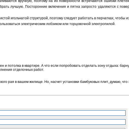
ливаются вручную, поэтому на их поверхности встречаются ошибки плетен
ыбрать лучшую. Посторонние включения и пятна запросто удаляются с пов
стой игольчатой структурой, поэтому следует работать в перчатках, чтобы из
ользоваться электрическим лобзиком или торцовочной электропилой.
 и потолка в квартире. А что если попробовать отделать зону отдыха: барну
олнения отделочных работ.
ого рая в вашем жилище. Но, насчет установки бамбуковых плит, думаю, что