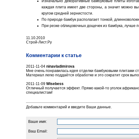
Изначально декоративные бамбуковые плиты изготав
каждая плита имеет две стороны, а значит можно в
кругом средней зернистости.
По природе бамбук располагает тонкой, длинноволокни
При резке облицовочных дощечек из бамбука, лучше п
11.10.2010
Строй-Лист.Ру
Комментарии к статье
2011-11-04
ninavladimirova
Мне очень понравилась идея отделки бамбуковыми плитами стен
Материал легко поддаётся обработке и это сократит срок вып
2011-11-09
Wisebess
Отличный получается эффект. Прямо какой-то уголок африканск
специалистам!
Добавьте комментарий и введите Ваши данные.
Ваше имя:
Ваш Email: