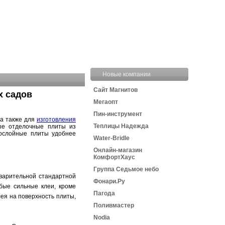
Новые компании
Сайт Магнитов
х садов
Мегаопт
Пин-инструмент
 а также для
изготовления
Теплицы Надежда
ные отделочные плиты из
гослойные плиты удобнее
Water-Bridle
Онлайн-магазин
КомфортХаус
Группа Седьмое небо
дварительной стандартной
Фонари.Ру
бые сильные клеи, кроме
Пагода
ея на поверхность плиты,
Поливмастер
Nodia