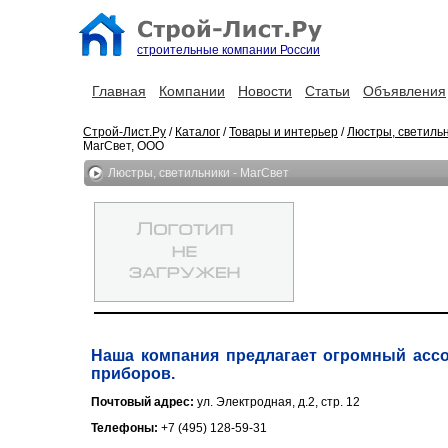
строительные компании России
Главная
Компании
Новости
Статьи
Объявления
Строй-Лист.Ру
/
Каталог
/
Товары и интерьер
/
Люстры, светиль
МагСвет, ООО
Люстры, светильники - МагСвет
Наша компания предлагает огромный ассо
приборов.
Почтовый адрес:
ул. Электродная, д.2, стр. 12
Телефоны:
+7 (495) 128-59-31