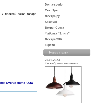
Doma-svetlo
Свет Трест
 и простой заказ товаро.
Люстра.ру
Salesvet
Вокруг Света
Фабрика "Элита"
ЛюстраСПб
Кирсти
Новые статьи
26.03.2023
Как выбрать светильник.
nge Cyprus Home
,
ООО