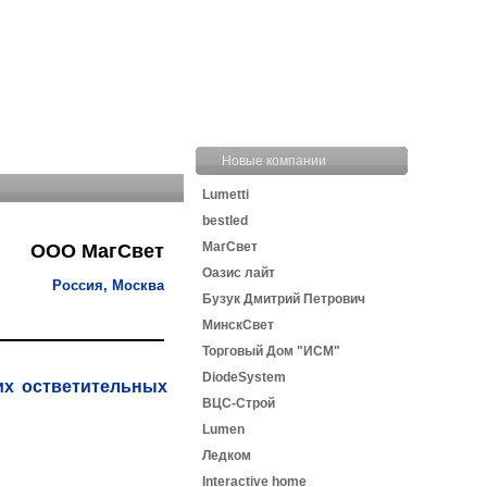
Новые компании
Lumetti
bestled
МагСвет
ООО МагСвет
Оазис лайт
Россия, Москва
Бузук Дмитрий Петрович
МинскСвет
Торговый Дом "ИСМ"
DiodeSystem
их остветительных
ВЦС-Строй
Lumen
Ледком
Interactive home