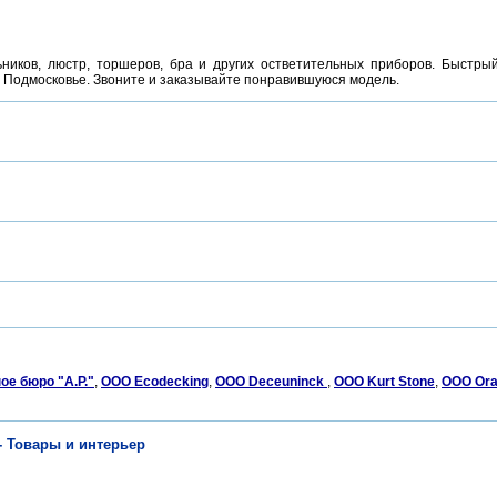
иков, люстр, торшеров, бра и других остветительных приборов. Быстрый
и Подмосковье. Звоните и заказывайте понравившуюся модель.
е бюро "A.P."
,
ООО Ecodecking
,
ООО Deceuninck
,
ООО Kurt Stone
,
OOO Ora
- Товары и интерьер