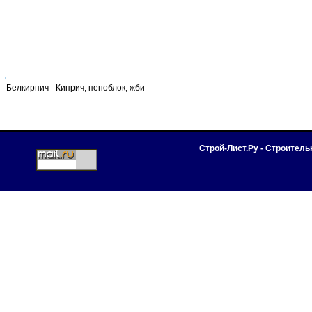
Белкирпич - Киприч, пеноблок, жби
Строй-Лист.Ру - Строител