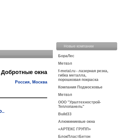
Новые компании
БораЛес
Метвэл
f-metal.ru - лазерная резка,
Добротные окна
гибка металла,
порошковая покраска
Россия, Москва
Компания Подмосковье
Метвэл
ООО "Уралтехнострой-
Теплопанель"
..
Build33
Алюминиевые окна
«АРТЕКС ГРУПП»
БлокПластБетон