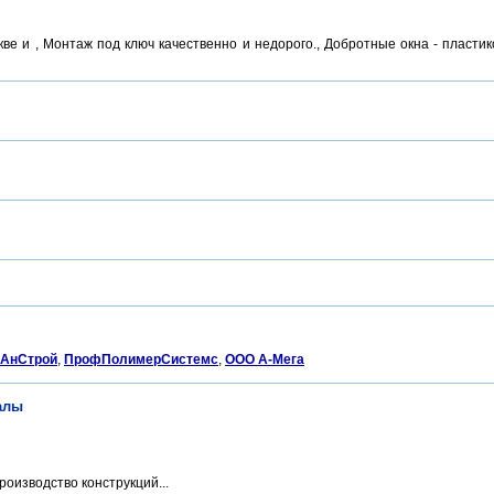
е и , Монтаж под ключ качественно и недорого., Добротные окна - пластик
иАнСтрой
,
ПрофПолимерСистемс
,
ООО А-Мега
алы
оизводство конструкций...