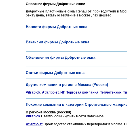
Описание фирмы Добротные окна:
Добротные пластиковые окна Rehau от произодителя в Москв
рехау цена, закать остекление в москве , пвх дешево
Новости фирмы Добротные окна
Вакансии фирмы Добротные окна
Объявления фирмы Добротные окна
Статьи фирмы Добротные окна
Другие компании в регионе Москва (Россия)
Vitrablok
,
Atlantic-st
,
ИП Торговая компания
,
Теплотехник
,
Т
Похожие компании в категории Строительные матери
В регионе Москва (Россия)
Vitrablok
Стеклоблоки - купить в сети магазинов...
Atlantic-st
Производство стеклянных перегородок в Москве. Пр