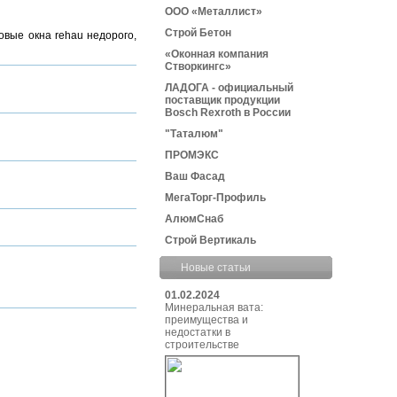
ООО «Металлист»
Строй Бетон
овые окна rehau недорого,
«Оконная компания
Створкингс»
ЛАДОГА - официальный
поставщик продукции
Bosch Rexroth в России
"Таталюм"
ПРОМЭКС
Ваш Фасад
МегаТорг-Профиль
АлюмСнаб
Строй Вертикаль
Новые статьи
01.02.2024
Минеральная вата:
преимущества и
недостатки в
строительстве