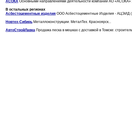
АСОКА
Основными направлениями деятельности компании АО «АСОКА» яв
В остальных регионах
Асбестоцементные изделия
ООО Асбестоцементные Изделия - АЦЭИД ( а
Новтех-Сибирь
Металлоконструкции. МеталТех. Красноярск...
АвтоСтройЛавка
Продажа песка в мешках с доставкой в Томске: строитель