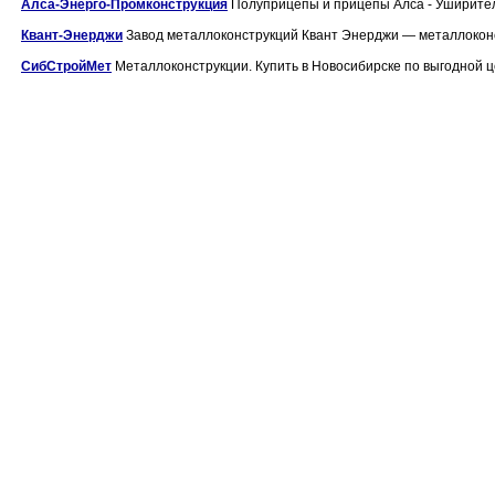
Алса-Энерго-Промконструкция
Полуприцепы и прицепы Алса - Уширители
Квант-Энерджи
Завод металлоконструкций Квант Энерджи — металлоконстр
СибСтройМет
Металлоконструкции. Купить в Новосибирске по выгодной це