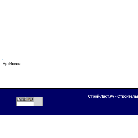
АртИнвест -
Строй-Лист.Ру - Строител