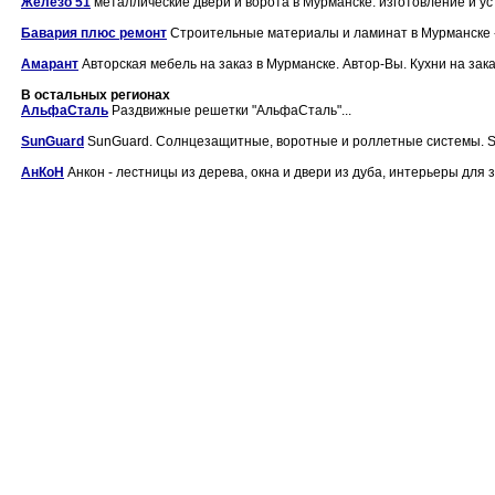
Железо 51
металлические двери и ворота в Мурманске: изготовление и уст
Бавария плюс ремонт
Строительные материалы и ламинат в Мурманске -
Амарант
Авторская мебель на заказ в Мурманске. Автор-Вы. Кухни на заказ
В остальных регионах
АльфаСталь
Раздвижные решетки "АльфаСталь"...
SunGuard
SunGuard. Солнцезащитные, воротные и роллетные системы. Su
АнКоН
Анкон - лестницы из дерева, окна и двери из дуба, интерьеры для за