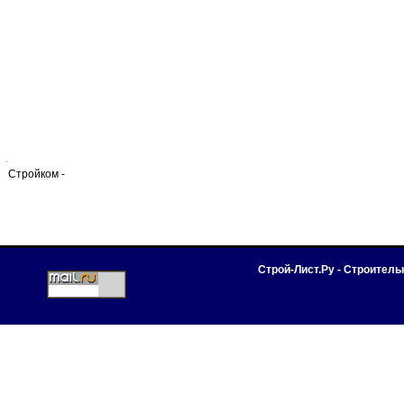
Стройком -
Строй-Лист.Ру - Строител