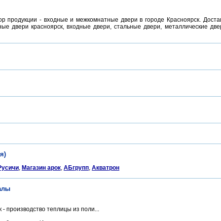
р продукции - входные и межкомнатные двери в городе Красноярск. Достав
ые двери красноярск, входные двери, стальные двери, металлические двер
я)
Русичи
,
Магазин арок
,
АБгрупп
,
Акватрон
алы
- производство теплицы из поли...