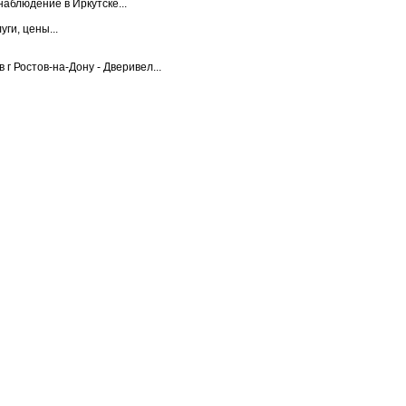
аблюдение в Иркутске...
уги, цены...
г Ростов-на-Дону - Дверивел...