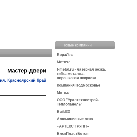
Новые компании
БораЛес
Метвэл
f-metal.ru - лазерная резка,
Мастер-Двери
гибка металла,
порошковая покраска
ия, Красноярский Край
Компания Подмосковье
Метвэл
ООО "Уралтехнострой-
Теплопанель"
Build33
Алюминиевые окна
«АРТЕКС ГРУПП»
БлокПластБетон