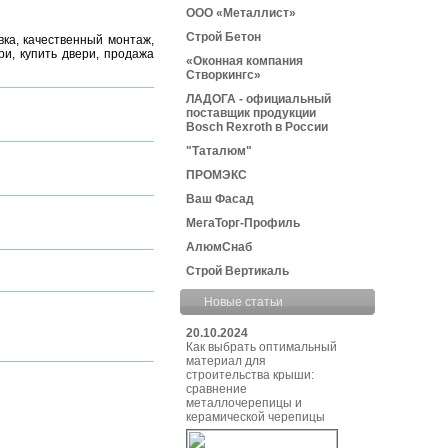
ООО «Металлист»
Строй Бетон
ка, качественный монтаж,
и, купить двери, продажа
«Оконная компания
Створкингс»
ЛАДОГА - официальный
поставщик продукции
Bosch Rexroth в России
"Таталюм"
ПРОМЭКС
Ваш Фасад
МегаТорг-Профиль
АлюмСнаб
Строй Вертикаль
Новые статьи
20.10.2024
Как выбрать оптимальный
материал для
строительства крыши:
сравнение
металлочерепицы и
керамической черепицы