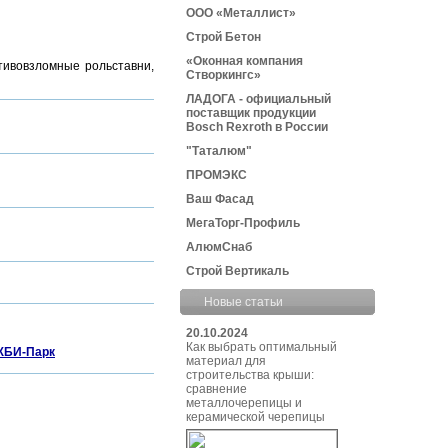
ООО «Металлист»
Строй Бетон
«Оконная компания
тивовзломные рольставни,
Створкингс»
ЛАДОГА - официальный
поставщик продукции
Bosch Rexroth в России
"Таталюм"
ПРОМЭКС
Ваш Фасад
МегаТорг-Профиль
АлюмСнаб
Строй Вертикаль
Новые статьи
20.10.2024
Как выбрать оптимальный
ЖБИ-Парк
материал для
строительства крыши:
сравнение
металлочерепицы и
керамической черепицы