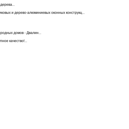
ерева...
ковых и дерево-алюминиевых оконных конструкц...
родных домов - Двалин...
ное качество!...