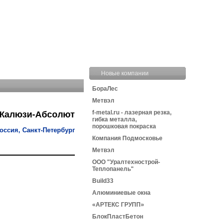
Новые компании
БораЛес
Метвэл
f-metal.ru - лазерная резка,
Жалюзи-Абсолют
гибка металла,
порошковая покраска
оссия, Санкт-Петербург
Компания Подмосковье
Метвэл
ООО "Уралтехнострой-
Теплопанель"
Build33
Алюминиевые окна
«АРТЕКС ГРУПП»
БлокПластБетон