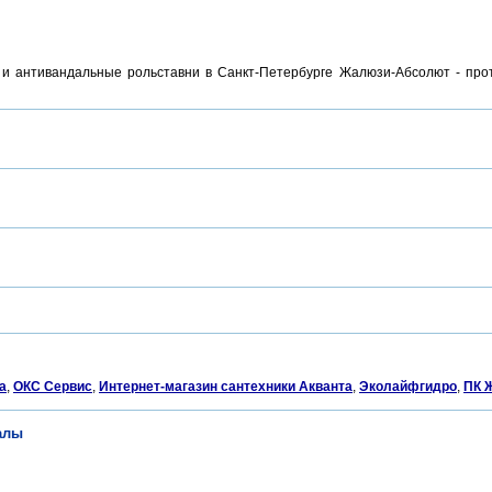
 и антивандальные рольставни в Санкт-Петербурге Жалюзи-Абсолют - про
а
,
ОКС Сервис
,
Интернет-магазин сантехники Акванта
,
Эколайфгидро
,
ПК 
алы