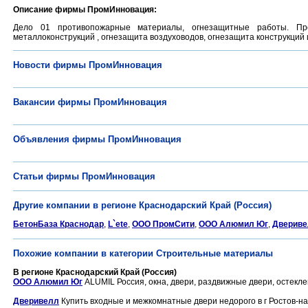
Описание фирмы ПромИнновация:
Дело 01 противопожарные материалы, огнезащитные работы. Про
металлоконструкций , огнезащита воздуховодов, огнезащита конструкций
Новости фирмы ПромИнновация
Вакансии фирмы ПромИнновация
Объявления фирмы ПромИнновация
Статьи фирмы ПромИнновация
Другие компании в регионе Краснодарский Край (Россия)
БетонБаза Краснодар
,
L`ete
,
ООО ПромСити
,
ООО Алюмил Юг
,
Дверив
Похожие компании в категории Строительные материалы
В регионе Краснодарский Край (Россия)
ООО Алюмил Юг
ALUMIL Россия, окна, двери, раздвижные двери, остеклен
Дверивелл
Купить входные и межкомнатные двери недорого в г Ростов-на-