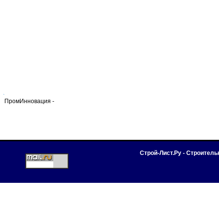
ПромИнновация -
Строй-Лист.Ру - Строител