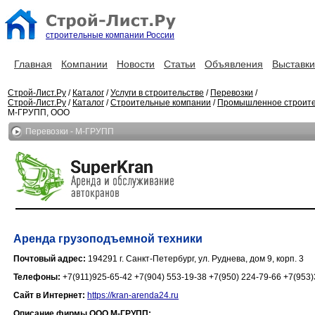
строительные компании России
Главная
Компании
Новости
Статьи
Объявления
Выставки
Строй-Лист.Ру
/
Каталог
/
Услуги в строительстве
/
Перевозки
/
Строй-Лист.Ру
/
Каталог
/
Строительные компании
/
Промышленное строите
М-ГРУПП, ООО
Перевозки - М-ГРУПП
Аренда грузоподъемной техники
Почтовый адрес:
194291 г. Санкт-Петербург, ул. Руднева, дом 9, корп. 3
Телефоны:
+7(911)925-65-42 +7(904) 553-19-38 +7(950) 224-79-66 +7(953
Сайт в Интернет:
https://kran-arenda24.ru
Описание фирмы ООО М-ГРУПП: