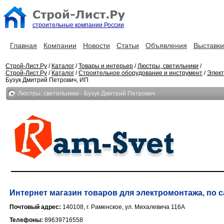
строительные компании России
Главная
Компании
Новости
Статьи
Объявления
Выставки
Строй-Лист.Ру
/
Каталог
/
Товары и интерьер
/
Люстры, светильники
/
Строй-Лист.Ру
/
Каталог
/
Строительное оборудование и инструмент
/
Элек
Бузук Дмитрий Петрович, ИП
Люстры, светильники - Бузук Дмитрий Петрович
Интернет магазин товаров для электромонтажа, по 
Почтовый адрес:
140108, г. Раменское, ул. Михалевича 116А
Телефоны:
89639716558