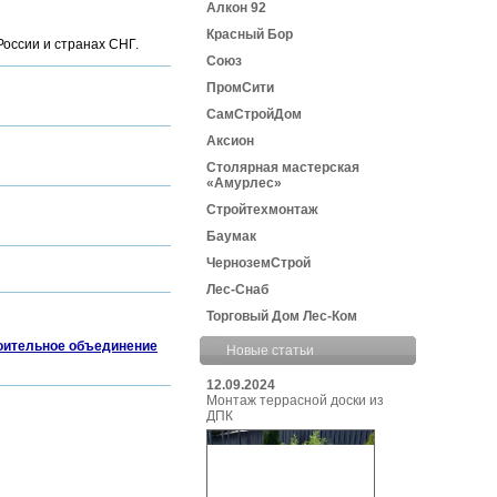
Алкон 92
Красный Бор
России и странах СНГ.
Союз
ПромСити
СамСтройДом
Аксион
Столярная мастерская
«Амурлес»
Стройтехмонтаж
Баумак
ЧерноземСтрой
Лес-Снаб
Торговый Дом Лес-Ком
оительное объединение
Новые статьи
12.09.2024
Монтаж террасной доски из
ДПК