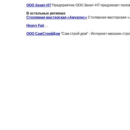
OOO Зенит-НТ
Предприятие OOO Зенит-НТ предлагает пилома
В остальных регионах
Столярная мастерская «Амурлес»
Столярная мастерская «А
Heavy Fair
...
ООО СамСтройДом
"Сам строй дом" - Интернет-магазин стро