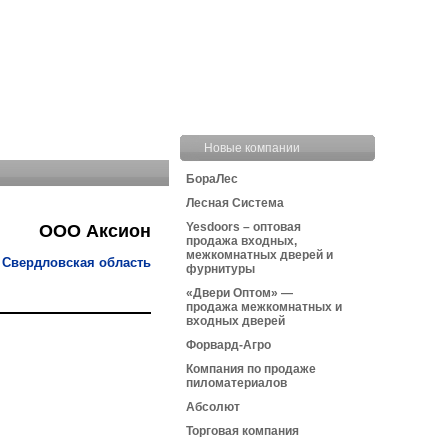
Новые компании
БораЛес
Лесная Система
Yesdoors – оптовая
ООО Аксион
продажа входных,
межкомнатных дверей и
 Свердловская область
фурнитуры
«Двери Оптом» —
продажа межкомнатных и
входных дверей
Форвард-Агро
Компания по продаже
пиломатериалов
Абсолют
Торговая компания