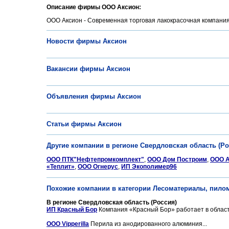
Описание фирмы ООО Аксион:
ООО Аксион - Современная торговая лакокрасочная компания,
Новости фирмы Аксион
Вакансии фирмы Аксион
Объявления фирмы Аксион
Статьи фирмы Аксион
Другие компании в регионе Свердловская область (Ро
ООО ПТК"Нефтепромкомплект"
,
ООО Дом Построим
,
ООО 
«Теплит»
,
ООО Огнерус
,
ИП Экополимер96
Похожие компании в категории Лесоматериалы, пило
В регионе Свердловская область (Россия)
ИП Красный Бор
Компания «Красный Бор» работает в област
ООО Vipperilla
Перила из анодированного алюминия...