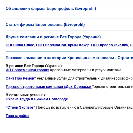
Объявления фирмы Европрофиль (Evroprofil)
Статьи фирмы Европрофиль (Evroprofil)
Другие компании в регионе Все Города (Украина)
ООО Окна Плюс
,
ООО ВагонкаПол
,
Крым Декор
,
ООО Кресло качалка
,
O
Похожие компании в категории Кровельные материалы - Строит
В регионе Все Города (Украина)
ИП Современная кровля
Кровельные материалы и услуги монтажа...
Сайт Про Ремонт
Рекламные услуги для строительных, дизайнерских фирм
Торгово-строительная компания «Дах-Сервисс»
Торгово-строительная к
В остальных регионах
Охрана труда в Нижнем Новгороде
...
"Строй Эксперт"
Помощь по вступлению в Саморегулируемые Организаци
Твоя стройка
...