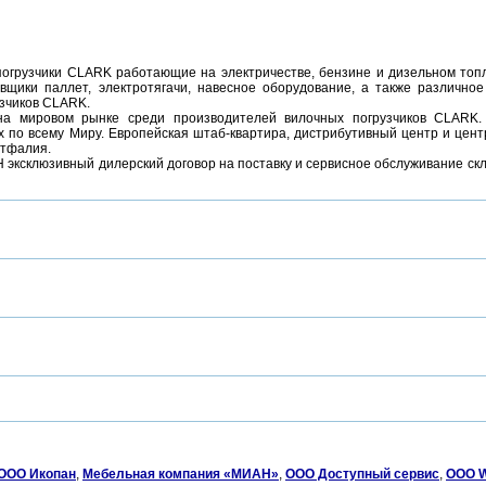
огрузчики CLARK работающие на электричестве, бензине и дизельном топл
щики паллет, электротягачи, навесное оборудование, а также различное
узчиков CLARK.
а мировом рынке среди производителей вилочных погрузчиков CLARK.
 по всему Миру. Европейская штаб-квартира, дистрибутивный центр и цент
стфалия.
 эксклюзивный дилерский договор на поставку и сервисное обслуживание ск
ООО Икопан
,
Мебельная компания «МИАН»
,
ООО Доступный сервис
,
ООО W