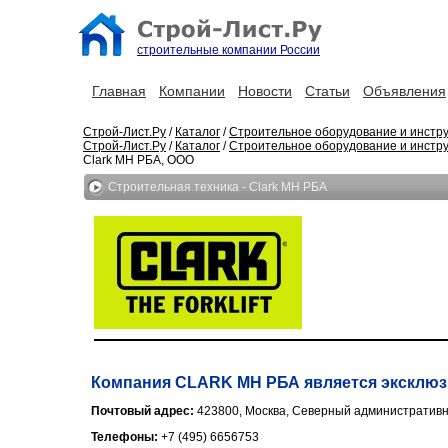
строительные компании России
Главная
Компании
Новости
Статьи
Объявления
Строй-Лист.Ру
/
Каталог
/
Строительное оборудование и инстр
Строй-Лист.Ру
/
Каталог
/
Строительное оборудование и инстр
Clark MH РБА, ООО
Строительная техника - Clark MH РБА
Компания CLARK MH РБА является эксклюз
Почтовый адрес:
423800, Москва, Северный административны
Телефоны:
+7 (495) 6656753