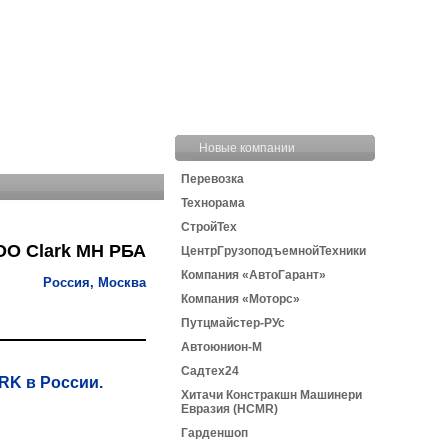
Новые компании
Перевозка
Технорама
СтройТех
О Clark MH РБА
ЦентрГрузоподъемнойТехники
Компания «АвтоГарант»
Россия, Москва
Компания «Моторс»
Путцмайстер-РУс
Автоюнион-М
Садтех24
RK в России.
Хитачи Констракшн Машинери
Евразия (HCMR)
Гарденшоп