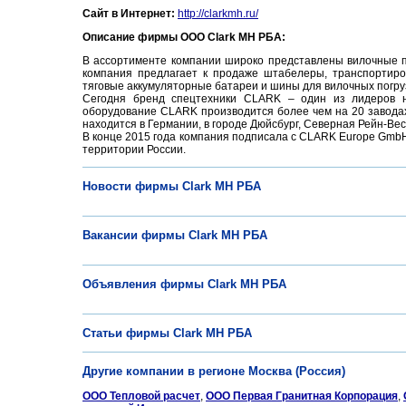
Сайт в Интернет:
http://clarkmh.ru/
Описание фирмы ООО Clark MH РБА:
В ассортименте компании широко представлены вилочные п
компания предлагает к продаже штабелеры, транспортиров
тяговые аккумуляторные батареи и шины для вилочных погр
Сегодня бренд спецтехники CLARK – один из лидеров н
оборудование CLARK производится более чем на 20 заводах
находится в Германии, в городе Дюйсбург, Северная Рейн-Ве
В конце 2015 года компания подписала с CLARK Europe GmbH
территории России.
Новости фирмы Clark MH РБА
Вакансии фирмы Clark MH РБА
Объявления фирмы Clark MH РБА
Статьи фирмы Clark MH РБА
Другие компании в регионе Москва (Россия)
ООО Тепловой расчет
,
ООО Первая Гранитная Корпорация
,