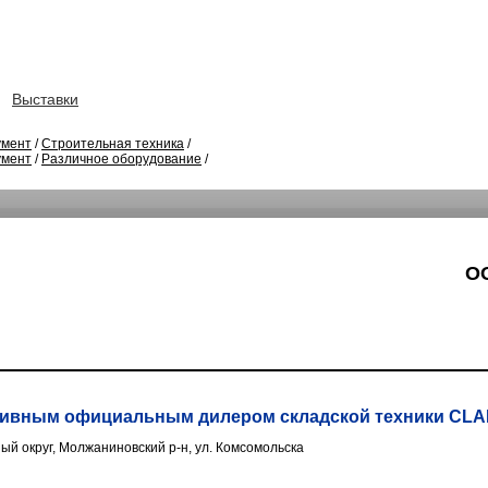
Выставки
умент
/
Строительная техника
/
умент
/
Различное оборудование
/
ОО
ивным официальным дилером складской техники CLA
й округ, Молжаниновский р-н, ул. Комсомольска