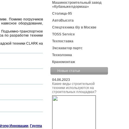
Машиностроительный завод
«Кубаньжелдормаш»
Столица-95
иве. Помимо погрузчиков
АвтоВысота
 навесное оборудование,
Спецтехника б/у в Москве
 Подъемно-транспортное
TOSS Service
ра по разработке техники
Техпоставка
ладской техники CLARK на
Экскаватор партс
Техколонна
Краномонтаж
Новые статьи
04.06.2023
Какие виды строительной
техники используются на
строительных площадках?
rong Инновации
,
Группа