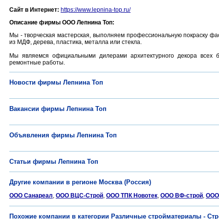
Сайт в Интернет:
https://www.lepnina-top.ru/
Описание фирмы ООО Лепнина Топ:
Мы - творческая мастерская, выполняем профессиональную покраску фас
из МДФ, дерева, пластика, металла или стекла.
Мы являемся официальными дилерами архитектурного декора всех б
ремонтные работы.
Новости фирмы Лепнина Топ
Вакансии фирмы Лепнина Топ
Объявления фирмы Лепнина Топ
Статьи фирмы Лепнина Топ
Другие компании в регионе Москва (Россия)
ООО Санареал
,
ООО ВЦС-Строй
,
ООО ТПК Новотек
,
ООО ВФ-строй
,
ООО 
Похожие компании в категории Различные стройматериалы - Ст