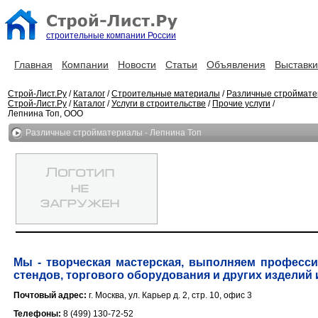
строительные компании России
Главная
Компании
Новости
Статьи
Объявления
Выставки
Строй-Лист.Ру
/
Каталог
/
Строительные материалы
/
Различные строймат
Строй-Лист.Ру
/
Каталог
/
Услуги в строительстве
/
Прочие услуги
/
Лепнина Топ, ООО
Различные стройматериалы - Лепнина Топ
Мы - творческая мастерская, выполняем професс
стендов, торгового оборудования и других изделий и
Почтовый адрес:
г. Москва, ул. Карьер д. 2, стр. 10, офис 3
Телефоны:
8 (499) 130-72-52