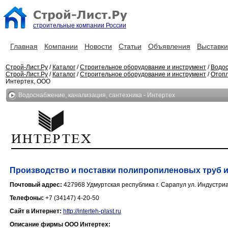
строительные компании России
Главная
Компании
Новости
Статьи
Объявления
Выставки
Строй-Лист.Ру
/
Каталог
/
Строительное оборудование и инструмент
/
Водос
Строй-Лист.Ру
/
Каталог
/
Строительное оборудование и инструмент
/
Отопл
Интертех, ООО
Водоснабжение, канализация, сантехника - Интертех
Производство и поставки полипропиленовых труб 
Почтовый адрес:
427968 Удмуртская республика г. Сарапул ул. Индустри
Телефоны:
+7 (34147) 4-20-50
Сайт в Интернет:
http://interteh-plast.ru
Описание фирмы ООО Интертех: