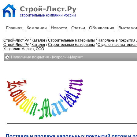
строительные компании России
Главная
Компании
Новости
Статьи
Объявления
Выставки
Строй-Лист.Ру
/
Каталог
/
Строительные материалы
/
Напольные покрытия
Строй-Лист.Ру
/
Каталог
/
Строительные материалы
/
Отделочные материа
Ковролин-Маркет, ООО
Напольные покрытия - Ковролин-Маркет
Поставка и продажа напольных покрытий оптом и ро