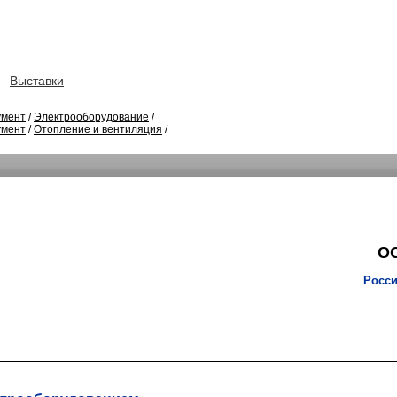
Выставки
умент
/
Электрооборудование
/
умент
/
Отопление и вентиляция
/
ОО
Росси