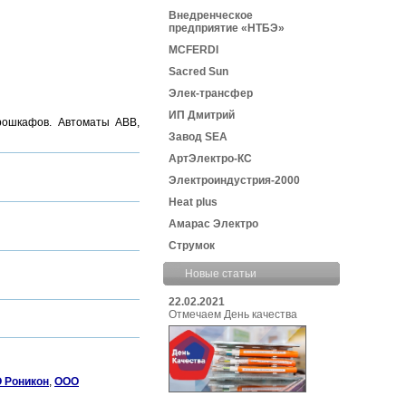
Внедренческое
предприятие «НТБЭ»
MCFERDI
Sacred Sun
Элек-трансфер
ИП Дмитрий
трошкафов. Автоматы ABB,
Завод SEA
АртЭлектро-КС
Электроиндустрия-2000
Heat plus
Амарас Электро
Струмок
Новые статьи
22.02.2021
Отмечаем День качества
 Роникон
,
ООО