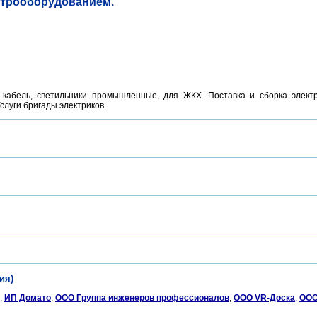
ктрооборудованием.
д, кабель, светильники промышленные, для ЖКХ. Поставка и сборка элек
слуги бригады электриков.
ия)
,
ИП Домато
,
ООО Группа инженеров профессионалов
,
ООО VR-Доска
,
ООО