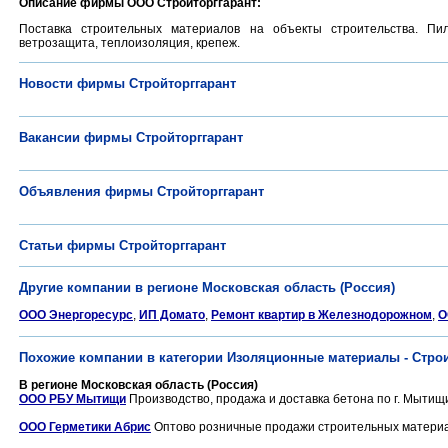
Описание фирмы ООО Стройторггарант:
Поставка строительных материалов на объекты строительства. Пило
ветрозащита, теплоизоляция, крепеж.
Новости фирмы Стройторггарант
Вакансии фирмы Стройторггарант
Объявления фирмы Стройторггарант
Статьи фирмы Стройторггарант
Другие компании в регионе Московская область (Россия)
ООО Энергоресурс
,
ИП Домато
,
Ремонт квартир в Железнодорожном
,
О
Похожие компании в категории Изоляционные материалы - Стр
В регионе Московская область (Россия)
ООО РБУ Мытищи
Производство, продажа и доставка бетона по г. Мытищ
ООО Герметики Абрис
Оптово розничные продажи строительных материал