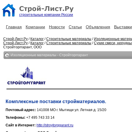
строительные компании России
Главная
Компании
Новости
Статьи
Объявления
Выставки
Строй-Лист.Ру
/
Каталог
/
Строительные материалы
/
Изоляционные матер
Строй-Лист.Ру
/
Каталог
/
Строительные материалы
/
Сухие смеси, нерудн
Стройторггарант, ООО
Изоляционные материалы - Стройторггарант
Комплексные поставки стройматериалов.
Почтовый адрес:
141008 МО г. Мытищи ул. Летная д. 15/20
Телефоны:
+7 495 743 33 14
Сайт в Интернет:
http://stroytorggarant.ru