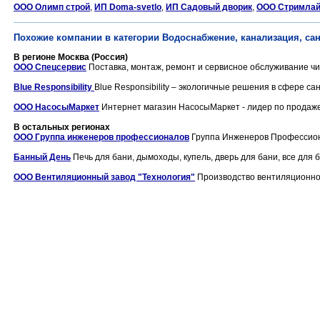
ООО Олимп строй
,
ИП Doma-svetlo
,
ИП Садовый дворик
,
ООО Стримлай
Похожие компании в категории Водоснабжение, канализация, сан
В регионе Москва (Россия)
ООО Спецсервис
Поставка, монтаж, ремонт и сервисное обслуживание чи
Blue Responsibility
Blue Responsibility – экологичные решения в сфере сан
ООО НасосыМаркет
Интернет магазин НасосыМаркет - лидер по продаже 
В остальных регионах
ООО Группа инженеров профессионалов
Группа Инженеров Профессиона
Банный День
Печь для бани, дымоходы, купель, дверь для бани, все для ба
ООО Вентиляционный завод "Технология"
Производство вентиляционног