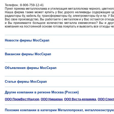
Телефон.: 8-906-759-12-41
Пункт приема металлохлама и утилизация металлолома черного, цветного 
Наша фирма также может купить у Вас дорого неликвиды содержащие цве
радиаторы бу, кабель бу, трансформаторы бу, электромоторы бу и пр. У 
Вас свое производство, Вы работаете с металлом и у Вас остаются отхо
и Вы принимаете большое количество металла ежемесячно? Вы и друг
компания на постоянной основе готова покупать и вывозить все отходы ч
Новости фирмы МосСкрап
Вакансии фирмы МосСкрап
Объявления фирмы МосСкрап
Статьи фирмы МосСкрап
Другие компании в регионе Москва (Россия)
ООО ПромВестНадзор
,
ООО Никакран
,
ООО Веста-керамика
,
ООО Спек
Похожие компании в категории Металлопрокат, металлоконструк