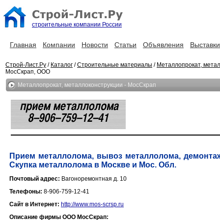
строительные компании России
Главная
Компании
Новости
Статьи
Объявления
Выставки
Строй-Лист.Ру
/
Каталог
/
Строительные материалы
/
Металлопрокат, мета
МосСкрап, ООО
Металлопрокат, металлоконструкции - МосСкрап
Прием металлолома, вывоз металлолома, демонтаж
Скупка металлолома в Москве и Мос. Обл.
Почтовый адрес:
Вагоноремонтная д. 10
Телефоны:
8-906-759-12-41
Сайт в Интернет:
http://www.mos-scrsp.ru
Описание фирмы ООО МосСкрап: