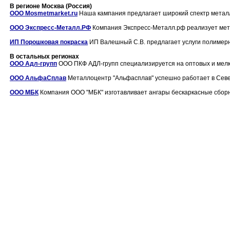
В регионе Москва (Россия)
ООО Mosmetmarket.ru
Наша кампания предлагает широкий спектр металло
ООО Экспресс-Металл.РФ
Компания Экспресс-Металл.рф реализует метал
ИП Порошковая покраска
ИП Валешный С.В. предлагает услуги полимерно
В остальных регионах
ООО Адл-групп
ООО ПКФ АДЛ-групп специализируется на оптовых и мелко
ООО АльфаСплав
Металлоцентр "Альфаcплав" успешно работает в Северо
ООО МБК
Компания ООО "МБК" изготавливает ангары бескаркасные сборн