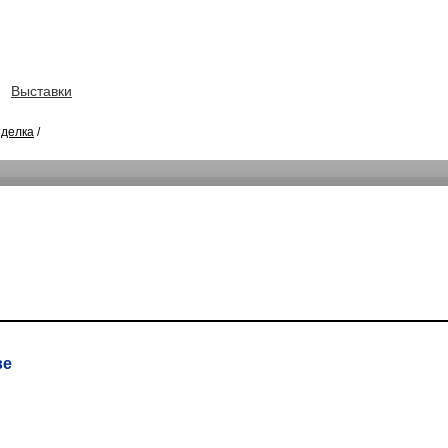
Выставки
тделка
/
ве