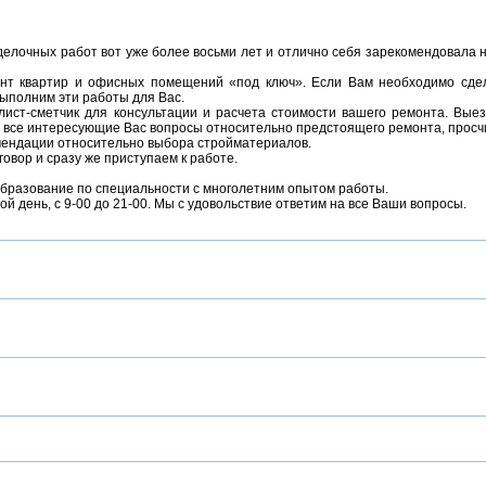
лочных работ вот уже более восьми лет и отлично себя зарекомендовала 
нт квартир и офисных помещений «под ключ». Если Вам необходимо сдел
выполним эти работы для Вас.
ист-сметчик для консультации и расчета стоимости вашего ремонта. Вые
на все интересующие Вас вопросы относительно предстоящего ремонта, просч
омендации относительно выбора стройматериалов.
овор и сразу же приступаем к работе.
бразование по специальности с многолетним опытом работы.
ой день, с 9-00 до 21-00. Мы с удовольствие ответим на все Ваши вопросы.