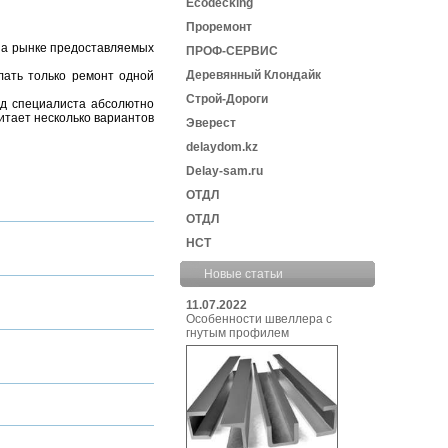
Ecodecking
Проремонт
на рынке предоставляемых
ПРОФ-СЕРВИС
Деревянный Клондайк
ать только ремонт одной
Строй-Дороги
зд специалиста абсолютно
итает несколько вариантов
Эверест
delaydom.kz
Delay-sam.ru
ОТДЛ
ОТДЛ
НСТ
Новые статьи
11.07.2022
Особенности швеллера с
гнутым профилем