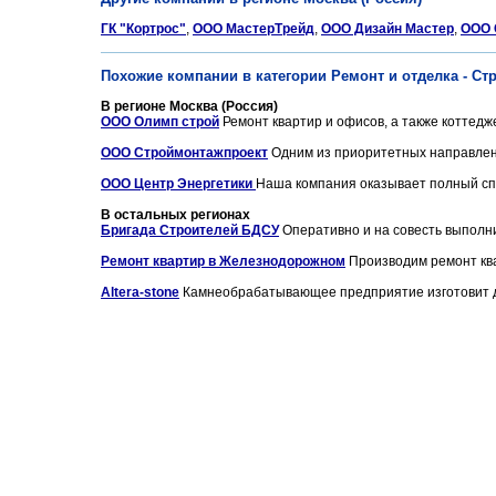
ГК "Кортрос"
,
ООО МастерТрейд
,
ООО Дизайн Мастер
,
ООО 
Похожие компании в категории Ремонт и отделка - С
В регионе Москва (Россия)
ООО Олимп строй
Ремонт квартир и офисов, а также коттедже
ООО Строймонтажпроект
Одним из приоритетных направлени
ООО Центр Энергетики
Наша компания оказывает полный спек
В остальных регионах
Бригада Строителей БДСУ
Оперативно и на совесть выполни
Ремонт квартир в Железнодорожном
Производим ремонт ква
Altera-stone
Камнеобрабатывающее предприятие изготовит для