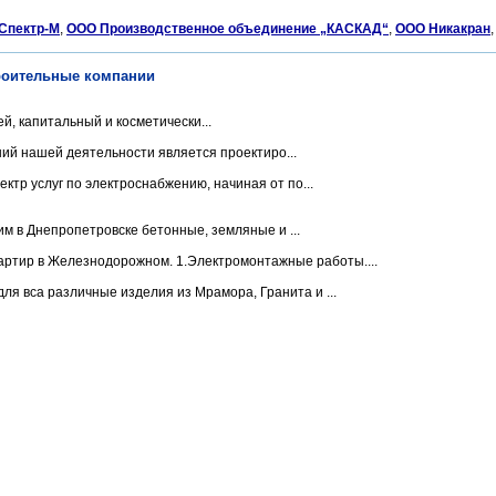
Спектр-М
,
ООО Производственное объединение „КАСКАД“
,
ООО Никакран
троительные компании
й, капитальный и косметически...
й нашей деятельности является проектиро...
тр услуг по электроснабжению, начиная от по...
м в Днепропетровске бетонные, земляные и ...
ртир в Железнодорожном. 1.Электромонтажные работы....
 вса различные изделия из Мрамора, Гранита и ...