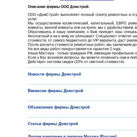
Описание фирмы ООО Домстрой:
ООО «ДомСтрой» выполняет полный спектр ремонтных и отде
услуг.
Мы осуществляем косметический, капитальный, ЕВРО ремо
комнаты, ванной комнаты или на кухне, мы с удовольствием, 
Обратившись в нашу компанию, к Вам приедет наш специал
бесплатный и ни к чему не обязывает. Специалист ответит 
стоимости, от самого бюджетного до VIP варианта, даст рек
После расчета стоимости ремонтных работ, мы заключаем дог
На все виды работ предоставляется гарантия 2 года.
Наши Мастера - только граждане РФ, имеющие профильное о
Если у Вас возникли вопросы, вы можете позвонить нам в люб
Действует система скидок (20% от сметной стоимости)
Новости фирмы Домстрой
Вакансии фирмы Домстрой
Объявления фирмы Домстрой
Статьи фирмы Домстрой
Другие компании в регионе Москва (Россия)