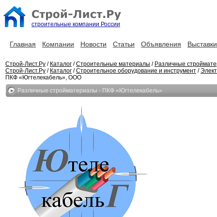
строительные компании России
Главная
Компании
Новости
Статьи
Объявления
Выставки
Строй-Лист.Ру
/
Каталог
/
Строительные материалы
/
Различные строймат
Строй-Лист.Ру
/
Каталог
/
Строительное оборудование и инструмент
/
Элек
ПКФ «Югтелекабель», ООО
Различные стройматериалы - ПКФ «Югтелекабель»