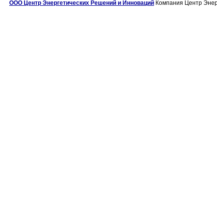
ООО Центр Энергетических Решений и Инноваций
Компания Центр Энерг