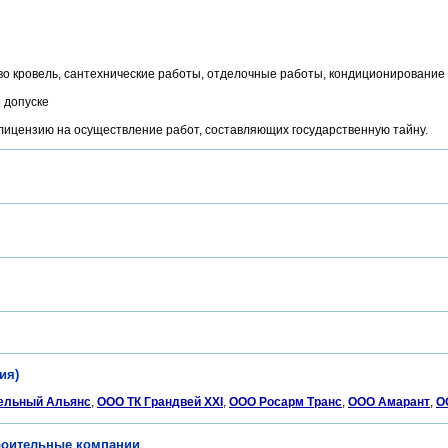
во кровель, сантехнические работы, отделочные работы, кондиционирование 
 допуске
 лицензию на осуществление работ, составляющих государственную тайну.
ия)
ельный Альянс
,
ООО ТК Грандвей XXI
,
ООО Росарм Транс
,
ООО Амарант
,
О
троительные компании