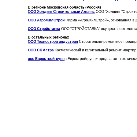
В регионе Московская область (Россия)
ООО Холдинг Строительный Альянс
ООО "Холдинг "Строите
ООО АгроЖилСтрой
Фирма «АгроЖилСтрой», основанная в 20
ООО Стройставка
ООО "СТРОЙСТАВКА" осуществляет монтаж 
В остальных регионах
ООО Технострой индустрия
Строительно-ремонтное предпри
ООО СК Астра
Косметический и капитальный ремонт квартир в
ооо Евростройгрупп
«Евростройгрупп» предлагает техническ