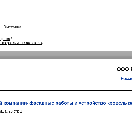
Выставки
тделка
/
тво различных объектов
/
ООО 
Росси
 компании- фасадные работы и устройство кровель р
., д. 20 стр 1