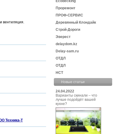
Ecodecking
Проремонт
ПРОФ-СЕРВИС
и вентиляция.
Деревянный Клондайк
Строй-Дороги
Эверест
delaydom.kz
Delay-sam.ru
ОТДЛ
ОТДЛ
НСТ
Новые статьи
24.04.2022
Варианты скинали – что
лучше подойдёт вашей
кухне?
ОО Техника-Т