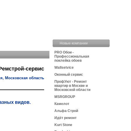
Новые компании
PRO Обои -
Профессиональная
поклейка обоев
Wallsetvice
Ремстрой-сервис
Оконный сервис
я, Московская область
ПрофУют - Ремонт
квартир в Москве и
Московской области
MSRGROUP
азных видов.
Камелот
Альфа Строй
Идёт ремонт
Kurt Stone