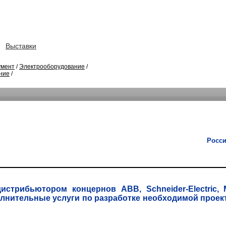
Выставки
умент
/
Электрооборудование
/
ние
/
Росси
рибьютором концернов ABB, Schneider-Electric, Moe
полнительные услуги по разработке необходимой проек