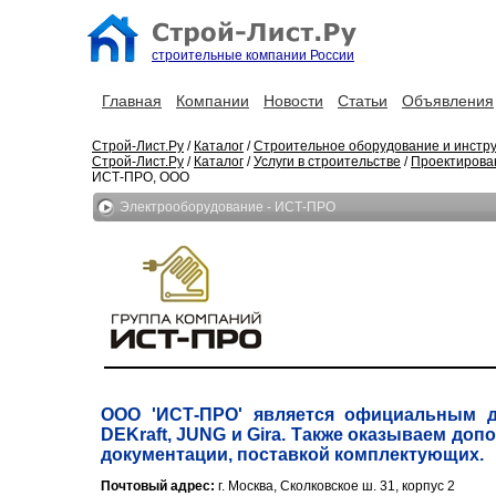
строительные компании России
Главная
Компании
Новости
Статьи
Объявления
Строй-Лист.Ру
/
Каталог
/
Строительное оборудование и инстр
Строй-Лист.Ру
/
Каталог
/
Услуги в строительстве
/
Проектирова
ИСТ-ПРО, ООО
Электрооборудование - ИСТ-ПРО
ООО 'ИСТ-ПРО' является официальным дист
DEKraft, JUNG и Gira. Также оказываем до
документации, поставкой комплектующих.
Почтовый адрес:
г. Москва, Сколковское ш. 31, корпус 2