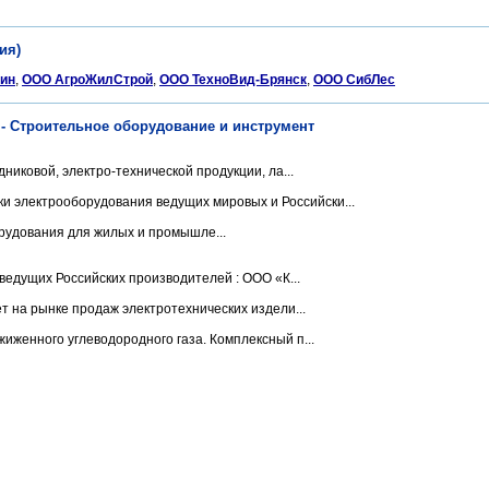
ия)
ин
,
ООО АгроЖилСтрой
,
ООО ТехноВид-Брянск
,
ООО СибЛес
- Строительное оборудование и инструмент
иковой, электро-технической продукции, ла...
и электрооборудования ведущих мировых и Российски...
рудования для жилых и промышле...
едущих Российских производителей : ООО «К...
т на рынке продаж электротехнических издели...
иженного углеводородного газа. Комплексный п...