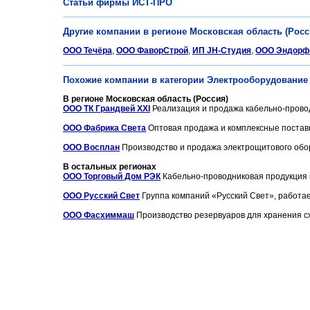
Статьи фирмы ИСТ-ПРО
Другие компании в регионе Московская область (Росс
ООО Течёра
,
ООО ФаворСтрой
,
ИП JH-Студия
,
ООО Эндорф
Похожие компании в категории Электрооборудование 
В регионе Московская область (Россия)
ООО ТК Грандвей XXI
Реализация и продажа кабельно-проводн
ООО Фабрика Света
Оптовая продажа и комплексные поставк
ООО Восплан
Производство и продажа электрощитового обо
В остальных регионах
ООО Торговый Дом РЭК
Кабельно-проводниковая продукция в
ООО Русский Свет
Группа компаний «Русский Свет», работае
ООО Фасхиммаш
Производство резервуаров для хранения сж