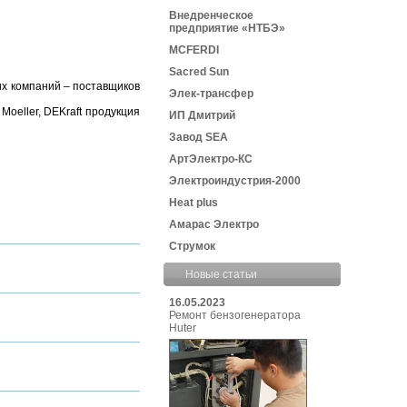
Внедренческое
предприятие «НТБЭ»
MCFERDI
Sacred Sun
их компаний – поставщиков
Элек-трансфер
Moeller, DEKraft продукция
ИП Дмитрий
Завод SEA
АртЭлектро-КС
Электроиндустрия-2000
Heat plus
Амарас Электро
Струмок
Новые статьи
16.05.2023
Ремонт бензогенератора
Huter