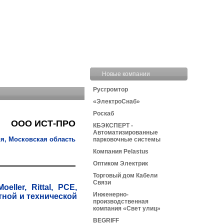
Новые компании
Русгромтор
«ЭлектроСнаб»
Роскаб
ООО ИСТ-ПРО
КБЭКСПЕРТ -
Автоматизированные
я, Московская область
парковочные системы
Компания Pelastus
Оптиком Электрик
Торговый дом Кабели
Связи
ller, Rittal, PCE,
Инженерно-
тной и технической
производственная
компания «Свет улиц»
BEGRIFF