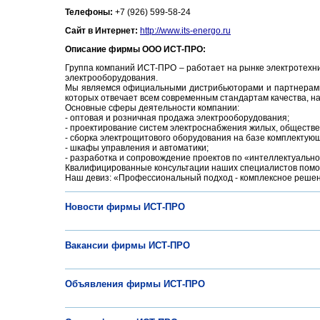
Телефоны:
+7 (926) 599-58-24
Сайт в Интернет:
http://www.its-energo.ru
Описание фирмы ООО ИСТ-ПРО:
Группа компаний ИСТ-ПРО – работает на рынке электротехнич
электрооборудования.
Мы являемся официальными дистрибьюторами и партнерами таки
которых отвечает всем современным стандартам качества, н
Основные сферы деятельности компании:
- оптовая и розничная продажа электрооборудования;
- проектирование систем электроснабжения жилых, обществ
- сборка электрощитового оборудования на базе комплектующих A
- шкафы управления и автоматики;
- разработка и сопровождение проектов по «интеллектуальн
Квалифицированные консультации наших специалистов помог
Наш девиз: «Профессиональный подход - комплексное реше
Новости фирмы ИСТ-ПРО
Вакансии фирмы ИСТ-ПРО
Объявления фирмы ИСТ-ПРО