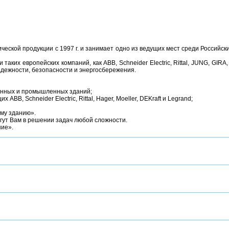
еской продукции с 1997 г. и занимает одно из ведущих мест среди Российск
х европейских компаний, как ABB, Schneider Electric, Rittal, JUNG, GIRA, 
адежности, безопасности и энергосбережения.
енных и промышленных зданий;
BB, Schneider Electric, Rittal, Hager, Moeller, DEKraft и Legrand;
ому зданию».
ут Вам в решении задач любой сложности.
ние».