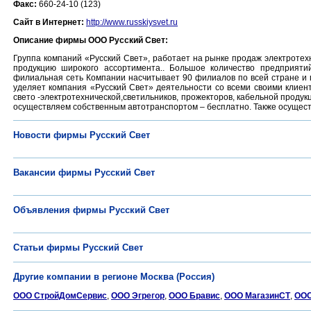
Факс:
660-24-10 (123)
Сайт в Интернет:
http://www.russkiysvet.ru
Описание фирмы ООО Русский Свет:
Группа компаний «Русский Свет», работает на рынке продаж электротехни
продукцию широкого ассортимента.. Большое количество предприяти
филиальная сеть Компании насчитывает 90 филиалов по всей стране и 
уделяет компания «Русский Свет» деятельности со всеми своими клиен
свето -электротехнической,светильников, прожекторов, кабельной продук
осуществляем собственным автотранспортом – бесплатно. Также осущес
Новости фирмы Русский Свет
Вакансии фирмы Русский Свет
Объявления фирмы Русский Свет
Статьи фирмы Русский Свет
Другие компании в регионе Москва (Россия)
ООО СтройДомСервис
,
ООО Эгрегор
,
ООО Бравис
,
ООО МагазинСТ
,
ООО