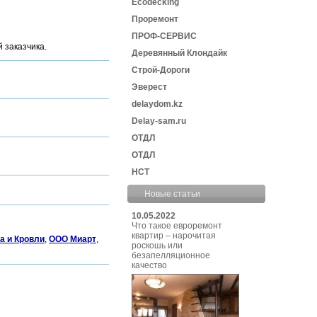
Ecodecking
Проремонт
ПРОФ-СЕРВИС
 заказчика.
Деревянный Клондайк
Строй-Дороги
Эверест
delaydom.kz
Delay-sam.ru
ОТДЛ
ОТДЛ
НСТ
Новые статьи
10.05.2022
Что такое евроремонт
квартир – нарочитая
а и Кровли
,
ООО Миарт
,
роскошь или
безапелляционное
качество