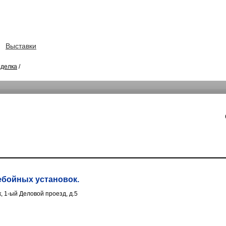
Выставки
тделка
/
ебойных установок.
к, 1-ый Деловой проезд, д.5