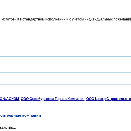
. Изготовим в стандартном исполнении и с учетом индивидуальных пожеланий
О ФАСКОМ
,
ООО Оренбургская Горная Компания
,
ООО Центр Строительств
троительные компании
вартир...