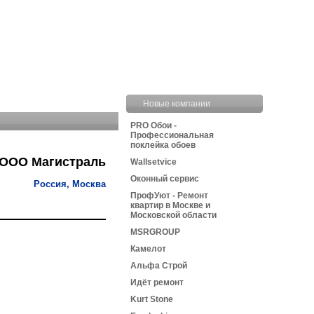
Новые компании
PRO Обои -
Профессиональная
поклейка обоев
ООО Магистраль
Wallsetvice
Оконный сервис
Россия, Москва
ПрофУют - Ремонт
квартир в Москве и
Московской области
MSRGROUP
Камелот
Альфа Строй
Идёт ремонт
Kurt Stone