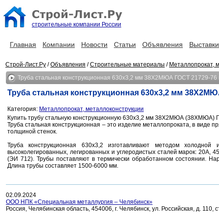
строительные компании России
Главная
Компании
Новости
Статьи
Объявления
Выставки
Строй-Лист.Ру
/
Объявления
/
Строительные материалы
/
Металлопрокат, 
Труба стальная конструкционная 630х3,2 мм 38Х2МЮА ГОСТ 21729-76
Труба стальная конструкционная 630х3,2 мм 38Х2МЮ
Категория:
Металлопрокат, металлоконструкции
Купить трубу стальную конструкционную 630х3,2 мм 38Х2МЮА (38ХМЮА) Г
Труба стальная конструкционная – это изделие металлопроката, в виде 
толщиной стенок.
Труба конструкционная 630х3,2 изготавливают методом холодной 
высоколегированных, легированных и углеродистых сталей марок: 20А,
(ЭИ 712). Трубы поставляют в термически обработанном состоянии. Нар
Длина трубы составляет 1500-6000 мм.
02.09.2024
ООО НПК «Специальная металлургия – Челябинск»
Россия, Челябинская область, 454006, г. Челябинск, ул. Российская, д. 110, 