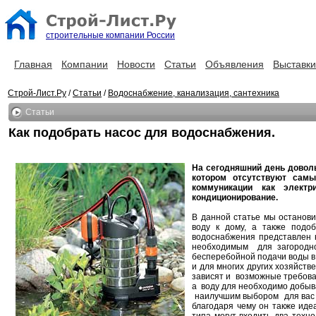
строительные компании России
Главная
Компании
Новости
Статьи
Объявления
Выставки
Строй-Лист.Ру
/
Статьи
/
Водоснабжение, канализация, сантехника
Статьи
Как подобрать насос для водоснабжения.
На сегодняшний день довол
котором отсутствуют самы
коммуникации как электр
кондиционирование.
В данной статье мы останови
воду к дому, а также подо
водоснабжения представлен н
необходимым для загородно
бесперебойной подачи воды в 
и для многих других хозяйств
зависят и возможные требова
а воду для необходимо добыва
наилучшим выбором для вас с
благодаря чему он также идеа