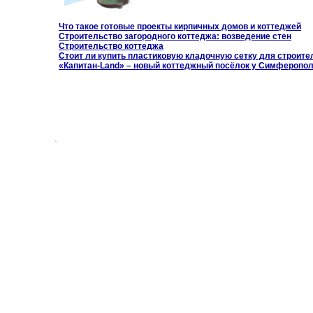
Что такое готовые проекты кирпичных домов и коттеджей
Строительство загородного коттеджа: возведение стен
Строительство коттеджа
Стоит ли купить пластиковую кладочную сетку для строите
«Капитан-Land» – новый коттеджный посёлок у Симферопо