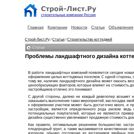
строительные компании России
Главная
Компании
Новости
Статьи
Объявления
Строй-Лист.Ру
/
Статьи
/
Строительство коттеджей
Статьи
Проблемы ландшафтного дизайна котт
В работе ландшафтных компаний появляется сегодня новая
оформление целых коттеджных поселков. С одной стороны, по
тому же, наличие ландшафтного дизайна может оказать вес
ценообразующих факторов, которые влияют на стоимость до
застройщиков отлично это понимают.
С другой стороны, далеко не каждый девелопер возьмет 
заказывать выполнение таких мероприятий, как посадка хвой
к оформлению участков может быть достаточно много, и п
застройщик, является определенного рода риском: ведь 
потенциальных покупателей, которые не являются привер
дизайна существенно увеличивает продажную стоимость домо
Как правило, оптимальным решением большинство застрой
плодородный грунт, а также высаживается качественная г
изгороди, обычно состоящие из кустарников хвойных по