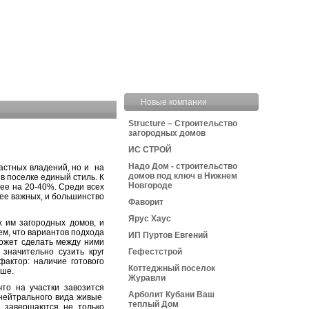
Новые компании
Structure – Строительство
загородных домов
ИС СТРОЙ
Надо Дом - строительство
астных владений, но и на
домов под ключ в Нижнем
в поселке единый стиль. К
Новгороде
ее на 20-40%. Среди всех
ее важных, и большинство
Фаворит
Ярус Хаус
 им загородных домов, и
ем, что вариантов подхода
ИП Пуртов Евгений
может сделать между ними
Гефестстрой
значительно сузить круг
актор: наличие готового
Коттеджный поселок
ьше.
Журавли
то на участки завозится
Арболит Кубани Ваш
 нейтрального вида живые
теплый Дом
е завершаются не только