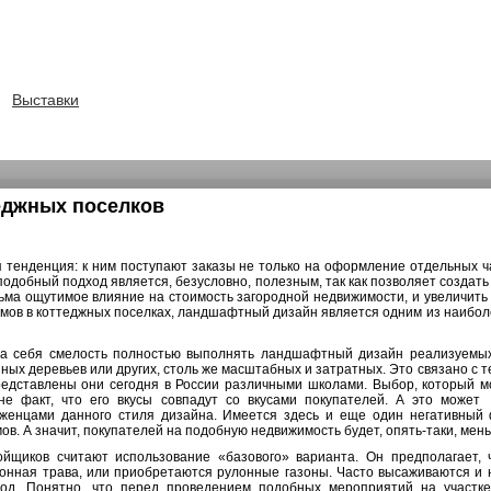
Выставки
еджных поселков
 тенденция: к ним поступают заказы не только на оформление отдельных ч
добный подход является, безусловно, полезным, так как позволяет создать 
ьма ощутимое влияние на стоимость загородной недвижимости, и увеличить 
мов в коттеджных поселках, ландшафтный дизайн является одним из наибол
на себя смелость полностью выполнять ландшафтный дизайн реализуемых
ных деревьев или других, столь же масштабных и затратных. Это связано с т
редставлены они сегодня в России различными школами. Выбор, который 
не факт, что его вкусы совпадут со вкусами покупателей. А это может 
женцами данного стиля дизайна. Имеется здесь и еще один негативный ф
в. А значит, покупателей на подобную недвижимость будет, опять-таки, мен
щиков считают использование «базового» варианта. Он предполагает, ч
азонная трава, или приобретаются рулонные газоны. Часто высаживаются и
род. Понятно, что перед проведением подобных мероприятий на участк