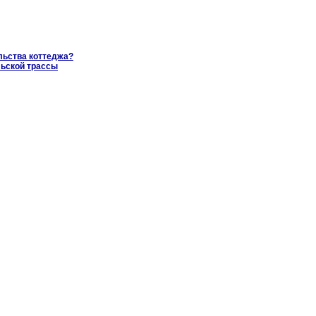
льства коттеджа?
льской трассы