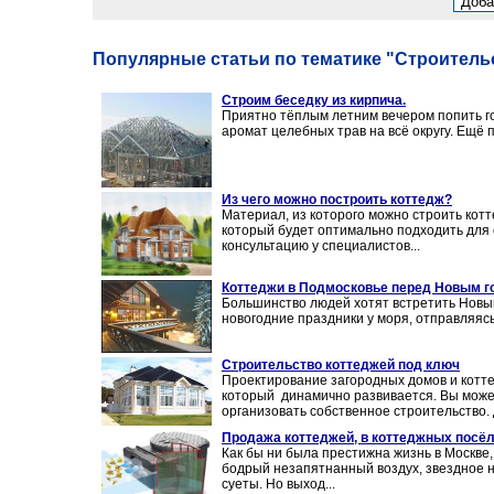
Популярные статьи по тематике "Строитель
Строим беседку из кирпича.
Приятно тёплым летним вечером попить го
аромат целебных трав на всё округу. Ещё п
Из чего можно построить коттедж?
Материал, из которого можно строить котт
который будет оптимально подходить для 
консультацию у специалистов...
Коттеджи в Подмосковье перед Новым г
Большинство людей хотят встретить Новый
новогодние праздники у моря, отправляясь
Строительство коттеджей под ключ
Проектирование загородных домов и котте
который динамично развивается. Вы можете
организовать собственное строительство. Д
Продажа коттеджей, в коттеджных посёл
Как бы ни была престижна жизнь в Москве,
бодрый незапятнанный воздух, звездное н
суеты. Но выход...