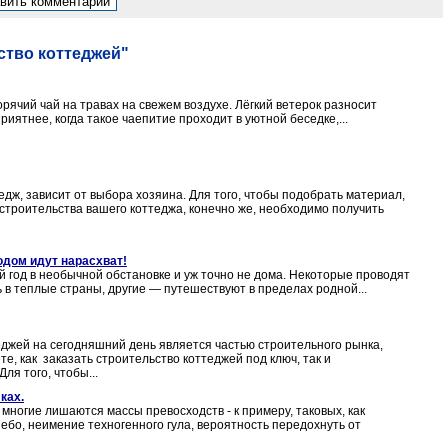
ство коттеджей"
рячий чай на травах на свежем воздухе. Лёгкий ветерок разносит
риятнее, когда такое чаепитие проходит в уютной беседке,...
едж, зависит от выбора хозяина. Для того, чтобы подобрать материал,
строительства вашего коттеджа, конечно же, необходимо получить
одом идут нарасхват!
 год в необычной обстановке и уж точно не дома. Некоторые проводят
 в теплые страны, другие — путешествуют в пределах родной...
джей на сегодняшний день является частью строительного рынка,
, как заказать строительство коттеджей под ключ, так и
ля того, чтобы...
ках.
 многие лишаются массы превосходств - к примеру, таковых, как
ебо, неимение техногенного гула, вероятность передохнуть от