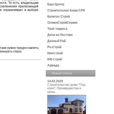
сти. То есть, владельцам
БрусЦентр
а озеленения прилегающей
не ограничивает в выборе
Строительное Бюро СРК
Капитал Строй
ОлимпСтройСервис
Твоя терраса
Дачи из Пестово
Дачный Рай
Ро-Строй
таки нужно предоставлять
меньшать спрос.
Кингстрой
ВФ-строй
Армада
Новые статьи
14.02.2020
Строительство дома "Под
ключ". Преимущества и
цены.