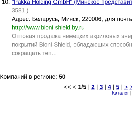
"Pakka Holding GmbH" (Минское представи
3581 )
Адрес: Беларусь, Минск, 220006, для почты
http://www.bioni-shield.by.ru
Оптовая продажа немецких акриловых эне
покрытий Bioni-Shield, обладающих способ
сокращать теп...
Компаний в регионе:
50
<< <
1/5
|
2
|
3
|
4
|
5
|
>
Каталог